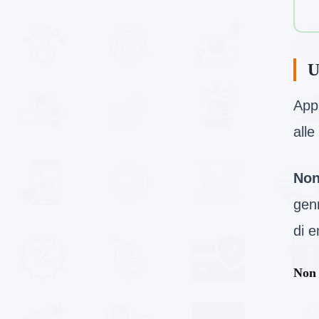
U
Appl
alle
Non
genn
di e
Non 