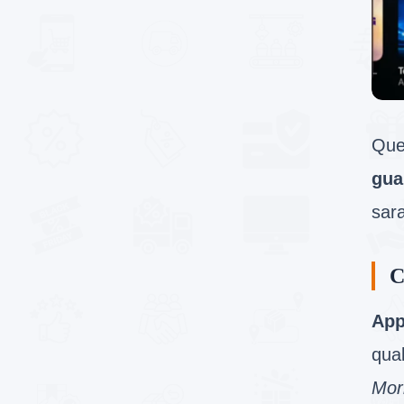
Que
gua
sar
C
App
qual
Mor