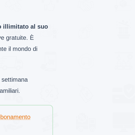
illimitato al suo
ve gratuite. È
nte il mondo di
e settimana
miliari.
Abbonamento