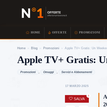
HOME
OFFERTE
PROMOZIONI
Home
»
Blog
»
Promozioni
»
Apple TV+ Gratis: Un Weekend
Apple TV+ Gratis: Un
Promozioni
,
Omaggi
,
Servizi e Abbonamenti
17 MARZO 2025
A
0
SALVA
2