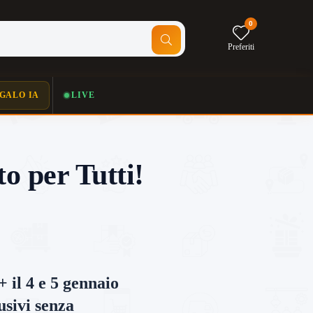
0
Preferiti
GALO IA
LIVE
 per Tutti!
+
il 4 e 5 gennaio
usivi senza