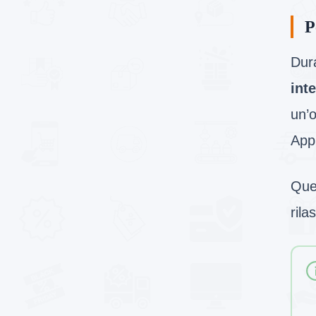
P
Dur
int
un’o
App
Ques
rila