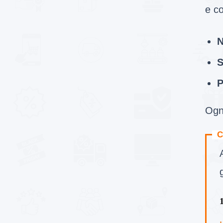
e co
N
S
P
Ogni
C