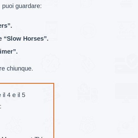
, puoi guardare:
ers”.
e “Slow Horses”.
imer”.
ere chiunque.
il 4 e il 5
: