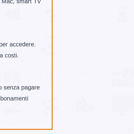
d, Mac, smart TV
 per accedere.
a costi.
ogo senza pagare
abbonamenti