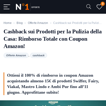
0
Home
»
Blog
»
Offerte Amazon
»
Cashback sui Prodotti per la Pulizia della Casa: Rimborso Totale con Coupon Amazon!
Cashback sui Prodotti per la Pulizia della
Casa: Rimborso Totale con Coupon
Amazon!
,
Offerte Amazon
cashback
Ottieni il 100% di rimborso in coupon Amazon
acquistando almeno 15€ di prodotti Swiffer, Fairy,
Viakal, Mastro Lindo e Ambi Pur fino all’11
giugno. Approfittane subito!