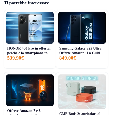
Ti potrebbe interessare
HONOR 400 Pro in offerta:
Samsung Galaxy S25 Ultra
perché è lo smartphone top
Offerte Amazon: La Guida
539,90€
849,00€
del 2025 tra AI e super
Completa agli Sconti di
batteria
Settembre 2025
Offerte Amazon 7 e 8
CMF Buds 2: auricolari al