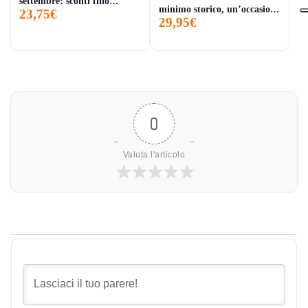
settembre: sconti fino
minimo storico, un’occasione
23,75€
all’85% su Samsung, iPhone
29,95€
tech da non perdere
16 e Mac Mini
0
Valuta l'articolo