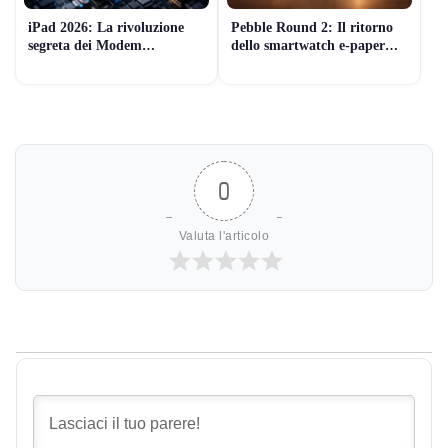
iPad 2026: La rivoluzione
Pebble Round 2: Il ritorno
segreta dei Modem
dello smartwatch e-paper
Proprietari Apple (e il lancio
sottilissimo (che dura 2
di Marzo)
settimane)
0
Valuta l'articolo