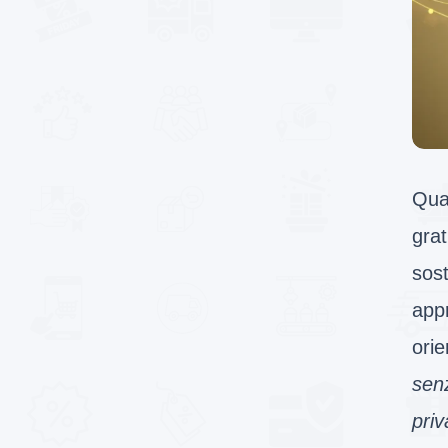
Qua
grat
sost
appr
ori
senz
priv