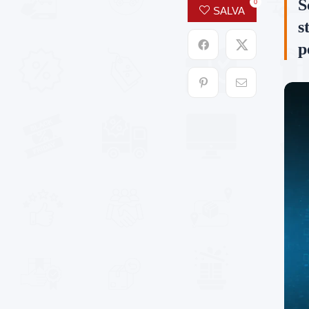
S
0
SALVA
s
p