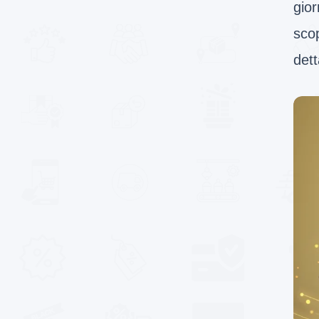
gio
scop
dett