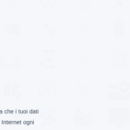
 che i tuoi dati
a Internet ogni