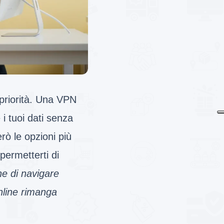
priorità. Una VPN
i tuoi dati senza
erò le opzioni più
permetterti di
e di navigare
online rimanga