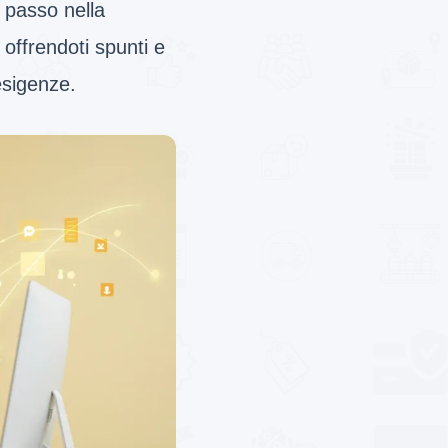
 passo nella
 offrendoti spunti e
 esigenze.