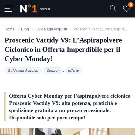
0
Home
»
Blog
»
Guida agli Acquisti
»
Proscenic Vactidy V9: L’Aspirapolvere Ciclonico in Offerta Imperdibile per il Cyber Monday!
Proscenic Vactidy V9: L’Aspirapolvere
Ciclonico in Offerta Imperdibile per il
Cyber Monday!
,
,
Guida agli Acquisti
Coupon
offerte
Offerta Cyber Monday per l’aspirapolvere ciclonico
Proscenic Vactidy V9: alta potenza, praticità e
spedizione gratuita a un prezzo eccezionale.
Disponibile solo per poco tempo!