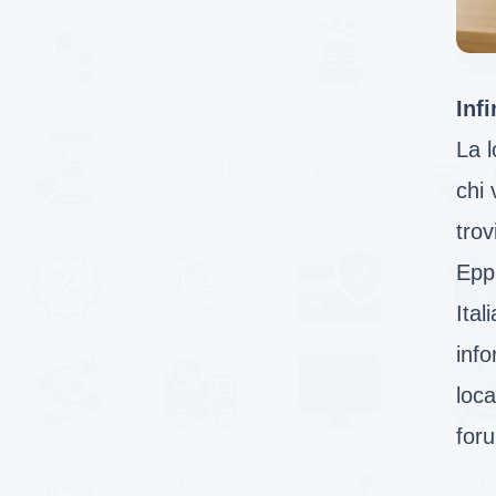
Infi
La l
chi 
trov
Eppu
Ital
inf
loca
for