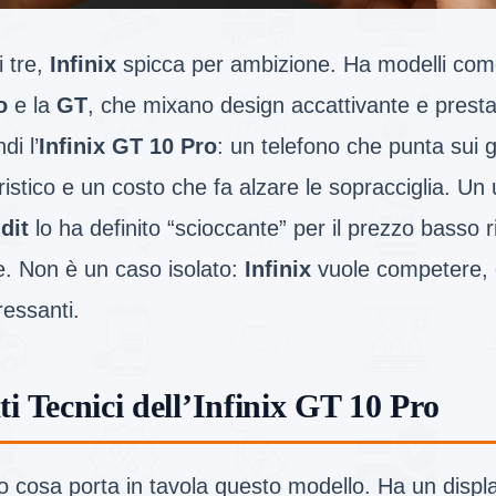
i tre,
Infinix
spicca per ambizione. Ha modelli com
o
e la
GT
, che mixano design accattivante e prestaz
di l’
Infinix GT 10 Pro
: un telefono che punta sui 
ristico e un costo che fa alzare le sopracciglia. Un 
dit
lo ha definito “scioccante” per il prezzo basso r
e. Non è un caso isolato:
Infinix
vuole competere, 
ressanti.
ti Tecnici dell’Infinix GT 10 Pro
o cosa porta in tavola questo modello. Ha un di