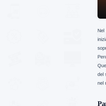
Nel
iniz
sopr
Per
Ques
del 
nel
Pa