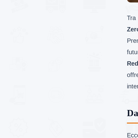
Tra 
Zer
Pren
futu
Red
offr
inte
Da
Ecc