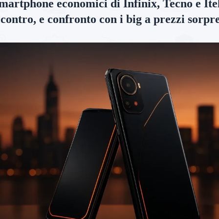
martphone economici di Infinix, Tecno e Itel
 contro, e confronto con i big a prezzi sorpr