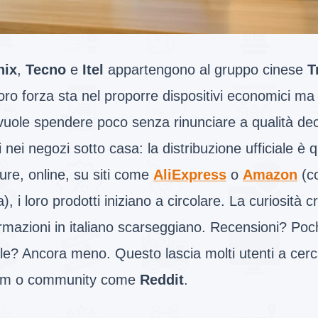
nix
,
Tecno
e
Itel
appartengono al gruppo cinese
T
oro forza sta nel proporre dispositivi economici ma 
vuole spendere poco senza rinunciare a qualità decen
i nei negozi sotto casa: la distribuzione ufficiale è 
re, online, su siti come
AliExpress
o
Amazon
(co
ia), i loro prodotti iniziano a circolare. La curiosità 
ormazioni in italiano scarseggiano. Recensioni? Po
le? Ancora meno. Questo lascia molti utenti a cerc
um o community come
Reddit
.