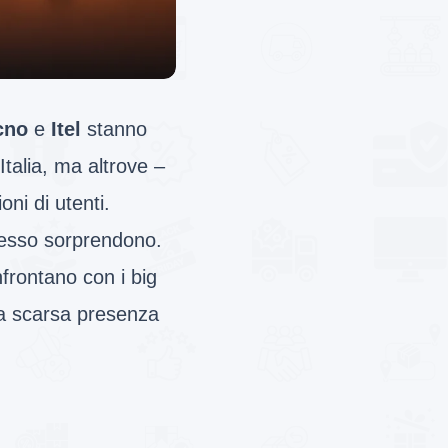
cno
e
Itel
stanno
Italia, ma altrove –
oni di utenti.
pesso sorprendono.
nfrontano con i big
 la scarsa presenza