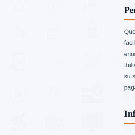
Pe
Que
faci
enor
Ital
su s
pag
In