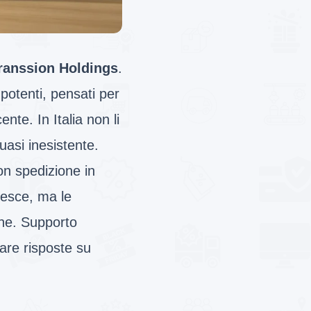
ranssion Holdings
.
potenti, pensati per
te. In Italia non li
quasi inesistente.
n spedizione in
cresce, ma le
che. Supporto
are risposte su