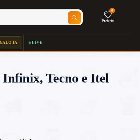
0
Preferiti
GALO IA
LIVE
finix, Tecno e Itel