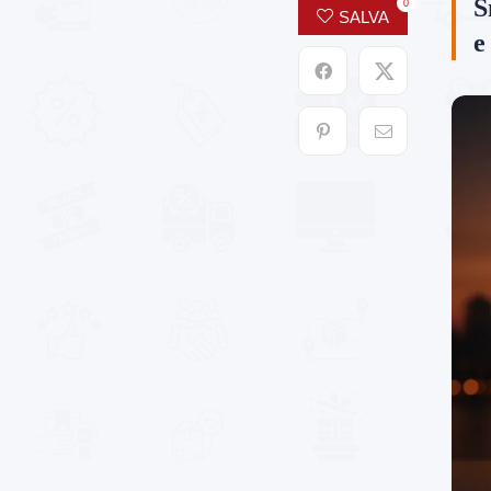
S
0
SALVA
e