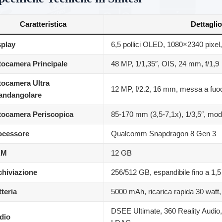
Caratteristica
Dettaglio
splay
6,5 pollici OLED, 1080×2340 pixel,
tocamera Principale
48 MP, 1/1,35″, OIS, 24 mm, f/1,9
tocamera Ultra
12 MP, f/2.2, 16 mm, messa a fuo
andangolare
tocamera Periscopica
85-170 mm (3,5-7,1x), 1/3,5″, mo
ocessore
Qualcomm Snapdragon 8 Gen 3
AM
12 GB
chiviazione
256/512 GB, espandibile fino a 1
teria
5000 mAh, ricarica rapida 30 watt, 
DSEE Ultimate, 360 Reality Audio
dio