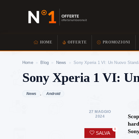
HOME
OFFERTE
PROMOZIONI
Home
»
Blog
»
News
»
Sony Xperia 1 VI: Un Nuovo Standa
Sony Xperia 1 VI: Un
News
,
Android
27 MAGGIO
Scop
2024
hard
0
Sony
SALVA