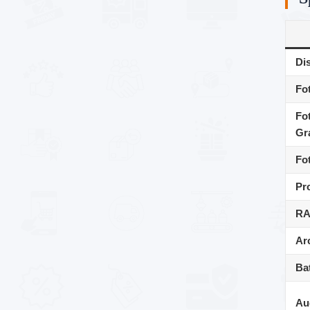
Di
Fo
Fo
Gr
Fo
Pr
R
Ar
Bat
Au