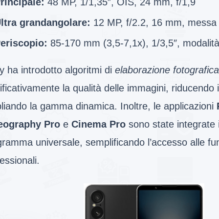
rincipale:
48 MP, 1/1,35″, OIS, 24 mm, f/1,9
ltra grandangolare:
12 MP, f/2.2, 16 mm, messa 
eriscopio:
85-170 mm (3,5-7,1x), 1/3,5″, modalit
 ha introdotto algoritmi di
elaborazione fotografic
ificativamente la qualità delle immagini, riducendo 
liando la gamma dinamica. Inoltre, le applicazioni
eography Pro
e
Cinema Pro
sono state integrate 
ramma universale, semplificando l’accesso alle fun
essionali.