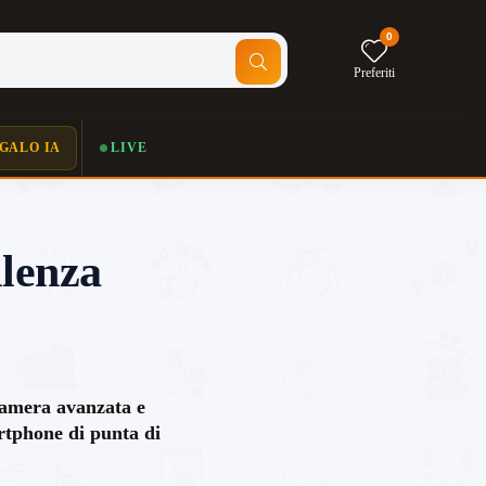
0
Preferiti
GALO IA
LIVE
lenza
camera avanzata e
artphone di punta di