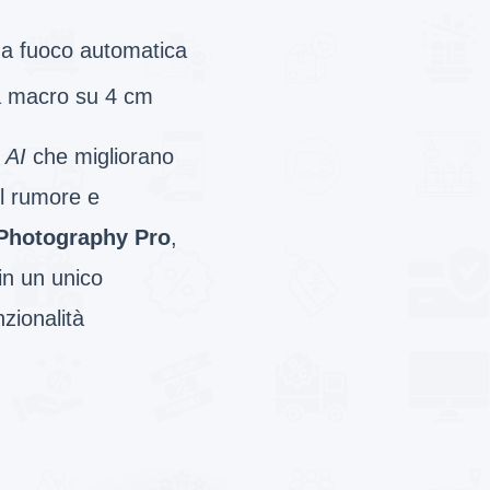
a fuoco automatica
à macro su 4 cm
a AI
che migliorano
il rumore e
Photography Pro
,
in un unico
zionalità