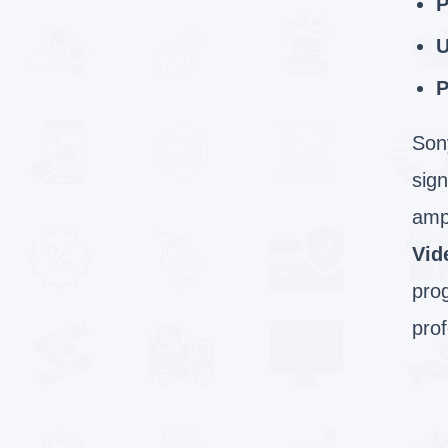
P
U
P
Sony
sign
amp
Vid
prog
prof