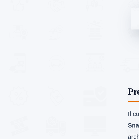
Pr
Il c
Sna
arch