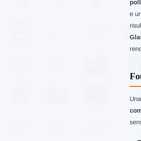
poll
e u
risu
Gla
rend
Fo
Una 
com
sen