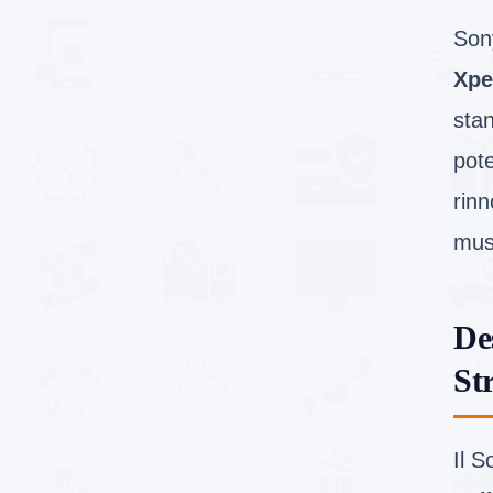
Son
Xpe
sta
pote
rinn
must
De
St
Il S