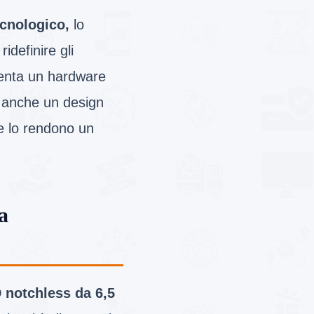
ecnologico,
lo
idefinire gli
senta un hardware
e anche un design
he lo rendono un
a
notchless da 6,5