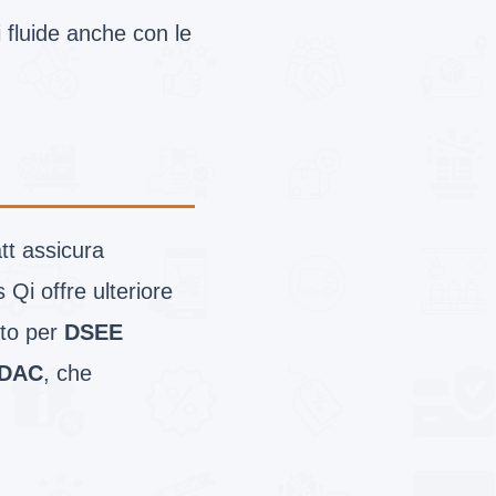
 fluide anche con le
tt assicura
 Qi offre ulteriore
rto per
DSEE
LDAC
, che