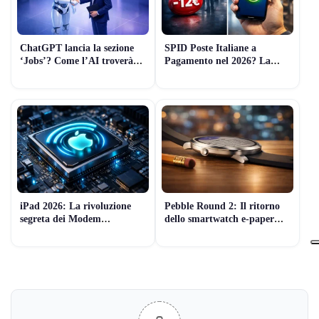
ChatGPT lancia la sezione
SPID Poste Italiane a
‘Jobs’? Come l’AI troverà
Pagamento nel 2026? La
lavoro al posto tuo (Guida
Verità sui Costi e le
2026)
Alternative Gratuite
iPad 2026: La rivoluzione
Pebble Round 2: Il ritorno
segreta dei Modem
dello smartwatch e-paper
Proprietari Apple (e il lancio
sottilissimo (che dura 2
di Marzo)
settimane)