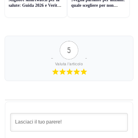
salute: Guida 2026 e Verità
quale scegliere per non
Medica
sbagliare
5
Valuta l'articolo