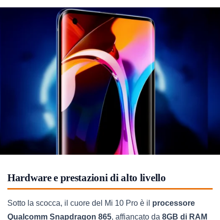
Hardware e prestazioni di alto livello
Sotto la scocca, il cuore del Mi 10 Pro è il
processore
Qualcomm Snapdragon 865
, affiancato da
8GB di RAM