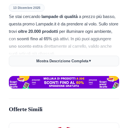
13 Dicembre 2025
Se stai cercando
lampade di qualità
a prezzo più basso,
questa promo Lampade.it è da prendere al volo. Sullo store
trovi
oltre 20.000 prodotti
per illuminare ogni ambiente,
con
sconti fino al 65%
già attivi. In più puoi aggiungere
uno sconto extra
direttamente al carrello, valido anche
sugli articoli già ribassati.
Mostra Descrizione Completa
▼
Come ottenere lo sconto Lampade.it
Attivare il risparmio è semplice e veloce. Segui questi
passaggi e vai dritto al punto.
Entra nella pagina promo Lampade.it dal link dedicato
Scegli le lampade o gli accessori che ti servono e
Offerte Simili
aggiungili al carrello
Raggiungi una spesa minima di
109€
per ottenere
10%