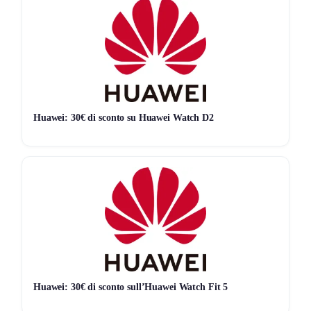
extra
oppure
159€
per ottenere
13% extra
Inserisci il
codice sconto SHOPPING
prima di
confermare l’ordine
Verifica lo sconto applicato e completa l’acquisto
Lo sconto extra si applica
anche su prodotti già in
offerta
, quindi il risparmio raddoppia senza complicazioni.
Huawei: 30€ di sconto su Huawei Watch D2
Perché conviene approfittarne ora
Lampade.it è uno dei riferimenti online per l’illuminazione,
con soluzioni per interni ed esterni, design moderni e
classici, lampade LED, plafoniere, applique e molto altro.
Con questa promozione puoi:
risparmiare
fino al 65%
sui prezzi di listino
aggiungere
fino al 13% di sconto extra
sul carrello
Huawei: 30€ di sconto sull’Huawei Watch Fit 5
acquistare anche articoli già scontati senza esclusioni