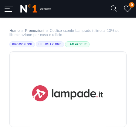
0
Home
»
Promozioni
»
Codice sconto Lampade.it fino al 13% su
illuminazione per casa e ufficio
PROMOZIONI
ILLUMIAZIONE
LAMPADE.IT