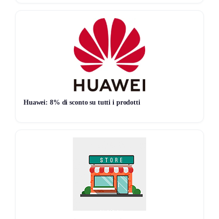
scegliere tra
oltre 20.000 prodotti disponibili
È una di quelle offerte che hanno senso solo se stai già
pensando di cambiare o migliorare l’illuminazione di casa.
Termini e condizioni da sapere
Il codice sconto
SHOPPING
è valido su una selezione
ampia di prodotti, inclusi quelli già in promozione. Lo sconto
Huawei: 8% di sconto su tutti i prodotti
extra del 10% si applica a partire da
109€
, mentre quello del
13% parte da
159€
di spesa. La promozione è attiva
fino al
14 dicembre 2025
.
🎁
Disperato per i regali?
Non sai cosa comprare? Lascia
scegliere all’Intelligenza Artificiale.
Clicca qui
e prova il
Mentalista
(Gratis)