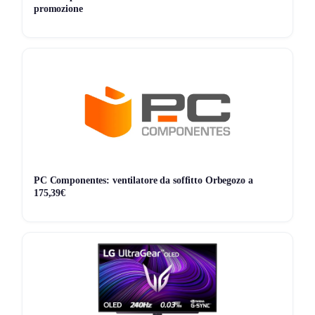
promozione
classe energetica D sono in linea con lo standard per
monitor simili.
Storico Prezzo
Al minimo storico!
152 giorni di monitoraggio
72,12€
72,12€
75,99€
↓-5.1%
ATTUALE
MINIMO
MASSIMO
VARIAZIONE
7G
30G
90G
Tutto
PC Componentes: ventilatore da soffitto Orbegozo a
175,39€