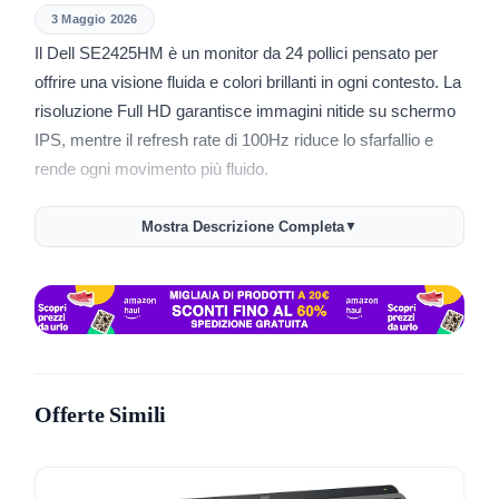
3 Maggio 2026
Il Dell SE2425HM è un monitor da 24 pollici pensato per
offrire una visione fluida e colori brillanti in ogni contesto. La
risoluzione Full HD garantisce immagini nitide su schermo
IPS, mentre il refresh rate di 100Hz riduce lo sfarfallio e
rende ogni movimento più fluido.
🖥️
Visione confortevole:
tecnologia ComfortView Plus
Mostra Descrizione Completa
▼
integrata che limita la luce blu senza alterare i colori.
Certificazione TÜV Rheinland.
🎨
Colori realistici e angoli ampi:
pannello IPS con
angolo di visione di 178°, mantiene la coerenza
cromatica da qualsiasi posizione.
Offerte Simili
🧩
Design salvaspazio:
cornici sottili su tre lati e
alimentatore integrato per una scrivania ordinata.
Gestione cavi facilitata.