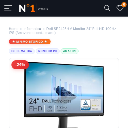
0
Home
»
Informatica
»
Dell SE2425HM Monitor 24″ Full HD 100Hz
IPS (Amazon seconda mano)
MINIMO STORICO
INFORMATICA
MONITOR PC
AMAZON
-24%