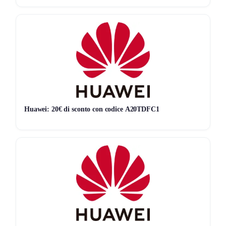
Termini e Condizioni
Validità
: fino all’
8 dicembre 2024
.
Limitazioni
: offerta valida fino ad esaurimento scorte e
non cumulabile con altre promozioni in corso.
Non lasciarti sfuggire questa occasione!
Il
Black Friday
è il momento giusto per risparmiare su
Huawei: 20€ di sconto con codice A20TDFC1
elettrodomestici di alta qualità. Con DeLonghi, porti a casa
affidabilità, innovazione e design a un prezzo imbattibile.
Approfitta degli sconti
fino al 30%
prima che l’offerta
termini!
Non vuoi perderti nessuna offerta? Allora unisciti al
nostro canale Telegram
Seguici su Telegram!