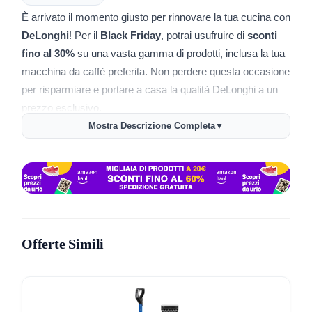
È arrivato il momento giusto per rinnovare la tua cucina con
DeLonghi
! Per il
Black Friday
, potrai usufruire di
sconti
fino al 30%
su una vasta gamma di prodotti, inclusa la tua
macchina da caffè preferita. Non perdere questa occasione
per risparmiare e portare a casa la qualità DeLonghi a un
prezzo esclusivo.
Mostra Descrizione Completa
▼
Quali prodotti sono in promozione?
Macchine da caffè
: trova la macchina perfetta per il tuo
caffè mattutino, con modelli pensati per soddisfare ogni
palato.
Macchine per espresso e cappuccino
: porta il bar
direttamente a casa tua con prodotti di alta qualità.
Offerte Simili
Altri elettrodomestici
: scopri gli altri prodotti DeLonghi
scontati per completare la tua cucina.
Perché scegliere DeLonghi?