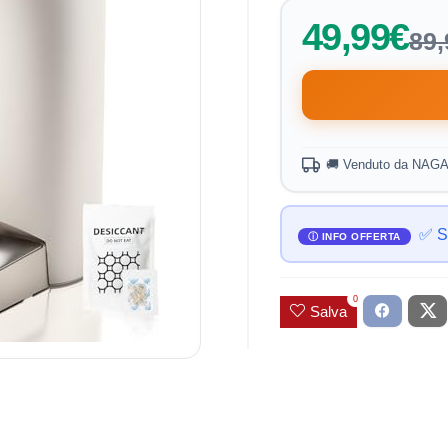
49,99€
89,
🚚 Venduto da NAG
✅ S
0
Salva