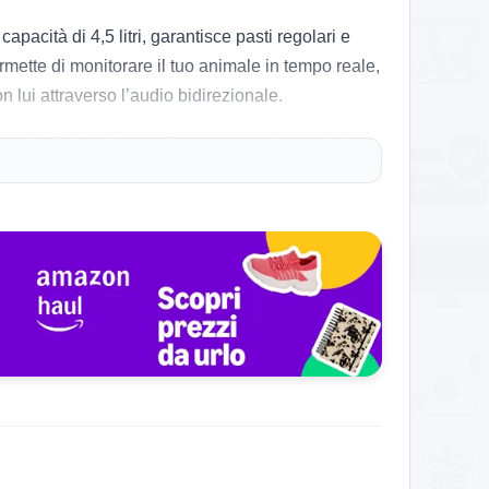
pacità di 4,5 litri, garantisce pasti regolari e
mette di monitorare il tuo animale in tempo reale,
n lui attraverso l’audio bidirezionale.
a che il cibo rimanga fresco e appetitoso. Inoltre,
arantendo che il tuo animale non salti mai un
ne dei pasti davvero semplice. Molti notano come il
stanza. Alcuni utenti hanno evidenziato un po’ di
nza problemi. Le opinioni sulla qualità costruttiva
stente.
Al minimo storico!