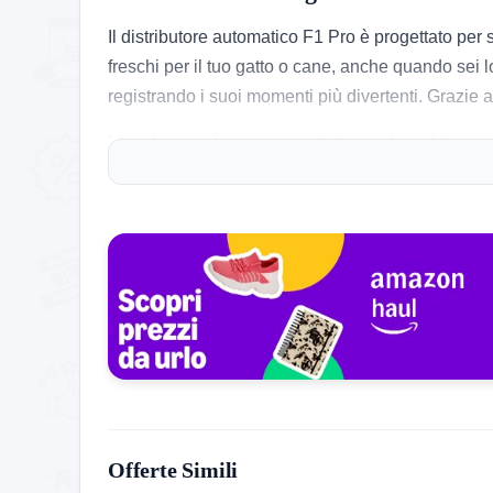
Il distributore automatico F1 Pro è progettato per s
freschi per il tuo gatto o cane, anche quando sei 
registrando i suoi momenti più divertenti. Grazie a
Non dovrai più preoccuparti di crocchette bloccate 
in caso di interruzione della corrente, il distribu
pasto.
Cosa ne pensa chi l’ha provato
Gli utenti apprezzano molto la comodità del F1 Pro
loro gatto sembri più felice e meno ansioso, grazie 
difficoltà iniziale con la configurazione della con
sono generalmente positive, con una menzione speci
Storico Prezzo
Offerte Simili
235 giorni di monitoraggio