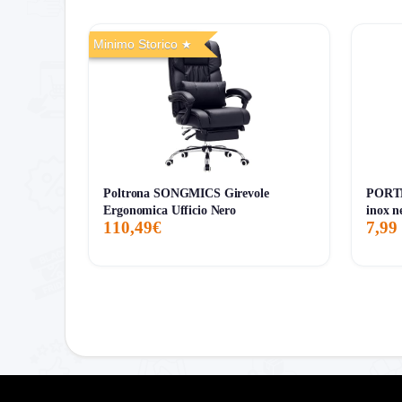
49,99€
49,99€
53,98€
↓-7.4%
Minimo Storico
ATTUALE
MINIMO
MASSIMO
VARIAZIONE
7G
30G
90G
Tutto
Poltrona SONGMICS Girevole
PORTE
Ergonomica Ufficio Nero
inox n
110,49€
7,99