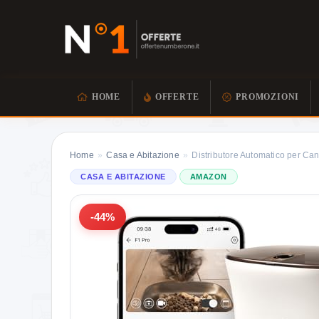
HOME
OFFERTE
PROMOZIONI
Home
»
Casa e Abitazione
»
Distributore Automatico per Ca
CASA E ABITAZIONE
AMAZON
-44%