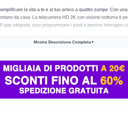
emplificare la vita a te e al tuo amico a quattro zampe. Con una ca
lontano da casa. La telecamera HD 2K con visione notturna ti per
ll’app integrata, puoi programmare i pasti e persino interagire co
grazie al sistema antiblocco, e la ciotola in acciaio inox assicur
Mostra Descrizione Completa
▼
tore continua a funzionare grazie a un’alimentazione a batteria, g
. La possibilità di controllare tutto tramite app rende la gestio
alla regolarità dei pasti e alla possibilità di sentirli anche a di
nessione WiFi, ma una volta impostato, il dispositivo funziona se
ale per la ciotola in acciaio inox, facile da pulire e molto resi