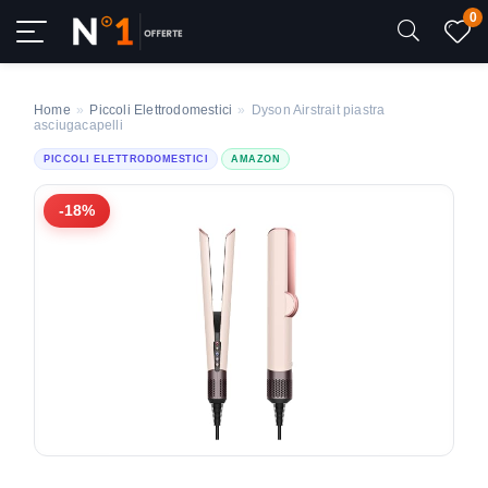
0
Home
»
Piccoli Elettrodomestici
»
Dyson Airstrait piastra
asciugacapelli
PICCOLI ELETTRODOMESTICI
AMAZON
-18%