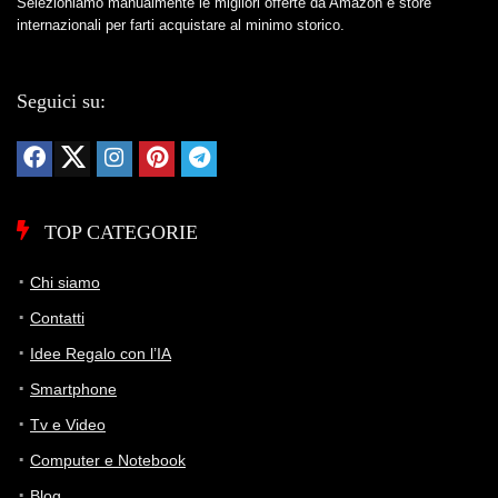
Selezioniamo manualmente le migliori offerte da Amazon e store
106 giorni di monitoraggio
internazionali per farti acquistare al minimo storico.
408,98€
408,98€
408,98€
ATTUALE
MINIMO
MASSIMO
Seguici su:
📊 Monitoraggio avviato — il grafico apparirà alla prossima
variazione di prezzo
TOP CATEGORIE
Chi siamo
Contatti
Idee Regalo con l’IA
Smartphone
Tv e Video
Computer e Notebook
Blog