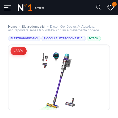
0
Home
»
Elettrodomestici
»
Dyson Gen5detect™ Absolute:
aspirapolvere senza filo 280AW con luce rilevamento polvere
ELETTRODOMESTICI
PICCOLI ELETTRODOMESTICI
DYSON
-33%