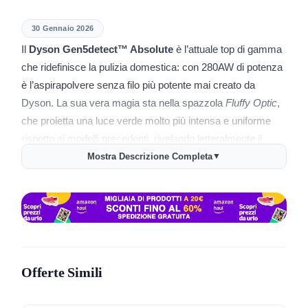
30 Gennaio 2026
Il
Dyson Gen5detect™ Absolute
è l’attuale top di gamma
che ridefinisce la pulizia domestica: con 280AW di potenza
è l’aspirapolvere senza filo più potente mai creato da
Dyson. La sua vera magia sta nella spazzola
Fluffy Optic
,
che proietta una luce verde molto più intensa e uniforme
rispetto ai modelli precedenti, rivelando letteralmente il
doppio della polvere invisibile sui pavimenti.​
Mostra Descrizione Completa
▼
Una grande novità pratica è l’abbandono del grilletto: ora c’è
un singolo tasto di accensione, così non devi più tenere
premuto nulla mentre pulisci, affaticando meno la mano. La
batteria a 10 celle offre fino a 70 minuti di autonomia reale,
perfetti per pulire tutta la casa senza ansia da ricarica. Altra
Offerte Simili
chicca è la bocchetta a lancia integrata direttamente nel
tubo: basta staccare la spazzola principale e sei subito