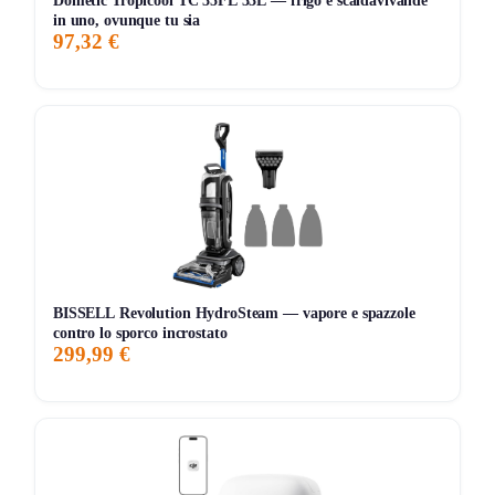
Dometic Tropicool TC 35FL 33L — frigo e scaldavivande
in uno, ovunque tu sia
Storico Prezzo
97,32 €
237 giorni di monitoraggio
599,00€
599,00€
599,00€
ATTUALE
MINIMO
MASSIMO
📊 Monitoraggio avviato — il grafico apparirà alla prossima
variazione di prezzo
BISSELL Revolution HydroSteam — vapore e spazzole
contro lo sporco incrostato
299,99 €