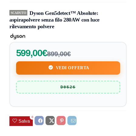
Dyson Gen5detect™ Absolute:
SCADUTO
aspirapolvere senza filo 280AW con luce
rilevamento polvere
599,00€
899,00€
VEDI OFFERTA
D0526
0
Salva