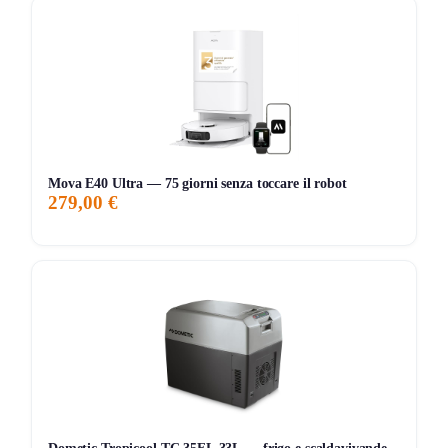
pronto per pulire angoli o soffitti, senza cercare accessori in
giro.​
Il display LCD ti mostra in tempo reale cosa stai aspirando
e quanta autonomia ti resta, mentre il filtro HEPA sigillato
cattura anche i virus, garantendo un’igiene totale.​
Cosa dice chi lo ha già acquistato:
Mova E40 Ultra — 75 giorni senza toccare il robot
279,00 €
Gli utenti sono entusiasti della luce verde che “crea
dipendenza” perché mostra sporco dove sembrava pulito.
Molto apprezzato il tasto unico di accensione che evita
crampi alle dita e la comodità della bocchetta integrata “a
scomparsa”. Di contro, alcuni notano che il peso è
aumentato rispetto al V15 (pesa 3,5 kg), rendendolo un po’
faticoso se usato a lungo in alto o come portatile.
Raramente, qualcuno ha segnalato blocchi errati segnalati
dal sensore, risolvibili con una pulizia accurata dei filtri.​