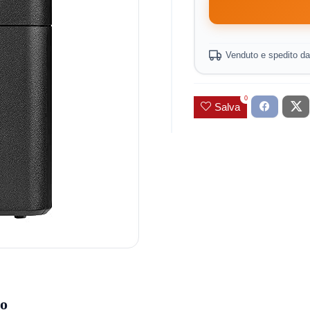
Venduto e spedito d
0
Salva
so