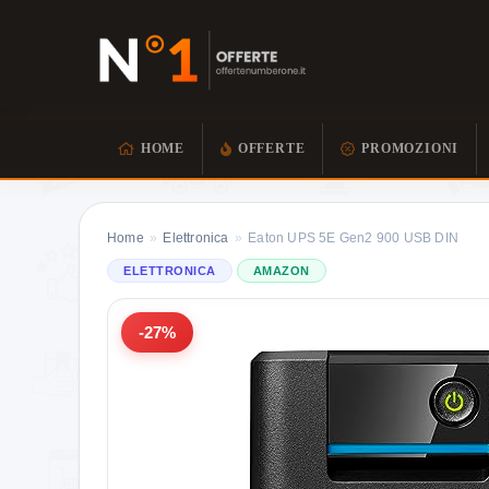
HOME
OFFERTE
PROMOZIONI
Home
»
Elettronica
»
Eaton UPS 5E Gen2 900 USB DIN
ELETTRONICA
AMAZON
-27%