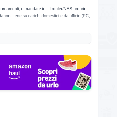
ornamenti, e mandare in tilt router/NAS proprio
danno: tiene su carichi domestici e da ufficio (PC,
 dati che abbiamo,
è il minimo storico assoluto
senso farlo.
e
sovratensioni
senza passare subito a batteria.
 più margine.
gera, senza andare in affanno. L’autonomia
re vicino a scrivania o TV senza diventare un