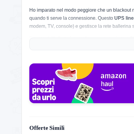
Ho imparato nel modo peggiore che un blackout no
quando ti serve la connessione. Questo
UPS line
modem, TV, console) e gestisce la rete ballerina s
Il punto dell’offerta è semplice e raro: oggi sta a
7
registrato. Se stavi rimandando l’acquisto di un g
AVR double-boost: batteria salvata, tensione 
Qui la differenza la fa la
regolazione automatica
Risultato pratico: la batteria non viene “consuma
La potenza dichiarata è
900 VA / 480 W
: tradott
indicata è
24 minuti
(standard): abbastanza per sa
Dettaglio da non sottovalutare in casa: design
se
rumore di fondo.
Offerte Simili
Quello che ti dà (e quello che no)