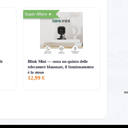
Super Affare
i qualità).
th
Blink Mini — costa un quinto delle
ore.
telecamere blasonate, il funzionamento
è lo stesso
12,99 €
ressa il mix
silenzioso + AVR
per gestire rete
ia (UPS da 1200–1500 VA o superiore) invece di