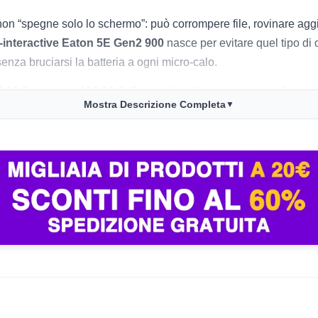
n “spegne solo lo schermo”: può corrompere file, rovinare aggi
-interactive Eaton 5E Gen2 900
nasce per evitare quel tipo di 
enza bruciarsi la batteria a ogni micro-calo.
9,99 €
invece di
109,90 €
. E non è il solito “prezzo buono”: dai
Mostra Descrizione Completa
▼
ruppo di continuità Eaton 900 VA, questo è il momento in cui ha 
stabile
 della tensione (AVR) double-boost
: corregge
sottotensioni
ta” per ogni sbalzo di rete e quando manca davvero corrente hai
o, regge un PC + monitor e rete domestica, o una workstation leg
lvare, chiudere tutto e far spegnere in modo pulito.
nza ventole fino a 1200 VA
. Questo 5E900UD è pensato per sta