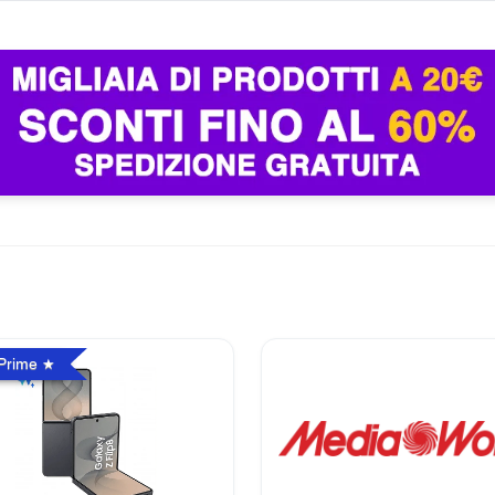
ni e spegnimenti.
to.
exa ascolta.
esa si disattiva.
ia presa.
tramonto.
 Prime
e, evita ciabatte sovraccariche.
 da ostacoli.