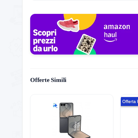
🕒 Programmi orari per automatizzare accensio
🌐 Bluetooth e Wi‑Fi per controllo locale e remo
🔔 Indicatore luminoso che segnala quando Al
Esempi rapidi
🛏️ Di sera dici: “Alexa, spegni comodino”. La pr
☕ Al mattino programmi la macchina del caffè v
Offerte Simili
🕯️ Crei una routine che accende la lampada al 
Offerta
Consigli pratici
📍 Inserisci la presa su una presa a muro stabil
📶 Posiziona Echo Pop a centro stanza lontano