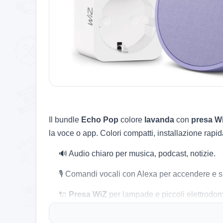
Il bundle
Echo Pop
colore
lavanda
con
presa W
la voce o app. Colori compatti, installazione rapid
🔊 Audio chiaro per musica, podcast, notizie.
🎙️ Comandi vocali con Alexa per accendere e 
🔌
Presa WiZ
per lampade e piccoli elettrodom
📱 App Alexa e WiZ per scene e routine quotid