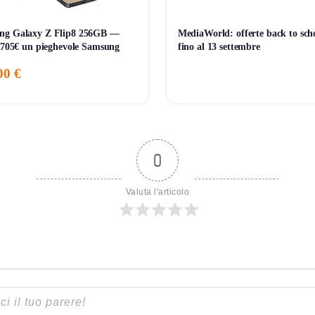
ng Galaxy Z Flip8 256GB —
MediaWorld: offerte back to sch
mpio “Lampada Salotto”.
i 705€ un pieghevole Samsung
fino al 13 settembre
ioni e compatibilità.
00 €
0
Valuta l'articolo