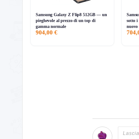
🔐 Attiva la
verifica in due passaggi
nell’app.
Samsung Galaxy Z Flip8 512GB — un
Samsu
🗣️ Rinomina la presa in modo chiaro, per ese
pieghevole al prezzo di un top di
sotto 
gamma normale
nuovo
🔄 Aggiorna firmware da app per mantenere funz
904,00 €
704,