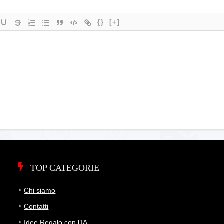
{}
[+]
TOP CATEGORIE
Chi siamo
Contatti
Idee Regalo con l’IA