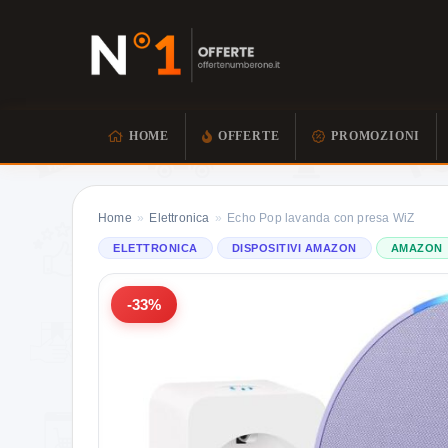
HOME
OFFERTE
PROMOZIONI
Home
»
Elettronica
»
Echo Pop lavanda con presa WiZ
ELETTRONICA
DISPOSITIVI AMAZON
AMAZON
-33%