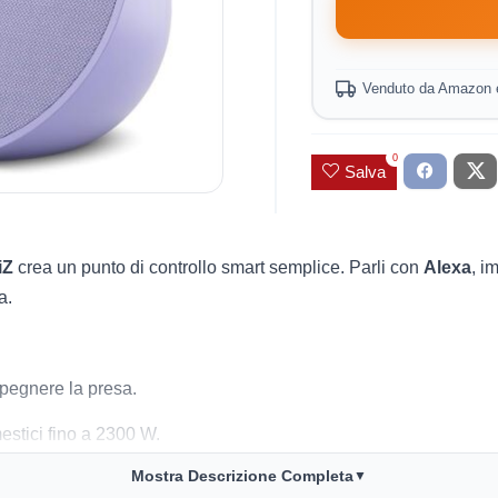
Venduto da Amazon 
0
Salva
iZ
crea un punto di controllo smart semplice. Parli con
Alexa
, i
a.
spegnere la presa.
estici fino a 2300 W.
Mostra Descrizione Completa
▼
iane.