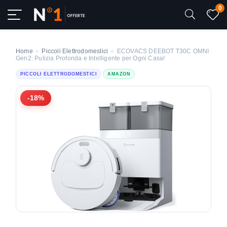
0
Home
»
Piccoli Elettrodomestici
»
ECOVACS DEEBOT T30C OMNI
Gen2: Pulizia Profonda e Intelligente per Ogni Casa!
PICCOLI ELETTRODOMESTICI
AMAZON
-18%