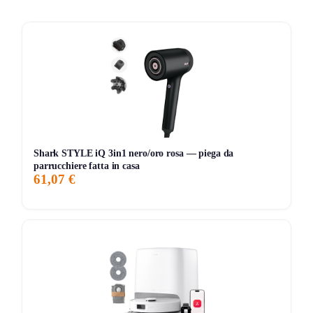
Il DEEBOT T30C OMNI Gen2 si distingue per la sua
potenza di aspirazione da 25.000 Pa, grazie al motore ad
alta velocità e al design interno ottimizzato. Il sistema
ZeroTangle 3.0
garantisce che i capelli e i peli non si
attacchino alle spazzole, mentre la tecnologia
TruEdge 2.0
consente una pulizia accurata vicino ai bordi e agli angoli.
La stazione
OMNI All-in-One
offre svuotamento
automatico, asciugatura ad aria calda e lavaggio con acqua
Shark STYLE iQ 3in1 nero/oro rosa — piega da
calda a 75°C, rendendo la manutenzione del robot un gioco
parrucchiere fatta in casa
61,07 €
da ragazzi. Inoltre, il sistema
TrueMapping 2.0
permette
una mappatura rapida e precisa degli ambienti,
ottimizzando il percorso di pulizia.
Pro e Contro
Pro:
Potenza di aspirazione eccezionale per una pulizia