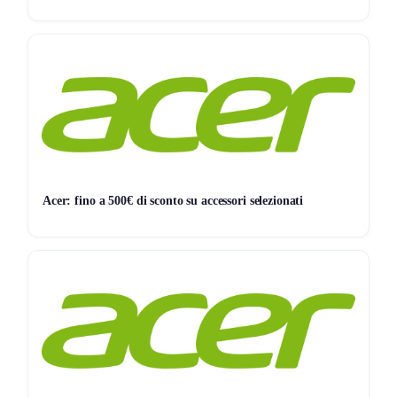
11,99€
11,99€
11,99€
ATTUALE
MINIMO
MASSIMO
📊 Monitoraggio avviato — il grafico apparirà alla prossima
variazione di prezzo
Acer: fino a 500€ di sconto su accessori selezionati