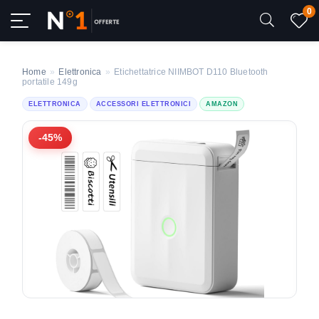
0
Home
»
Elettronica
»
Etichettatrice NIIMBOT D110 Bluetooth
portatile 149g
ELETTRONICA
ACCESSORI ELETTRONICI
AMAZON
-45%