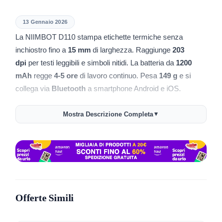
13 Gennaio 2026
La NIIMBOT D110 stampa etichette termiche senza
inchiostro fino a
15 mm
di larghezza. Raggiunge
203
dpi
per testi leggibili e simboli nitidi. La batteria da
1200
mAh
regge
4-5 ore
di lavoro continuo. Pesa
149 g
e si
collega via
Bluetooth
a smartphone Android e iOS.
Usa l’app NIIMBOT per creare etichette con testo,
codici a
Mostra Descrizione Completa
▼
barre
,
QR
, immagini, tabelle ed Excel. Trovi oltre
1000
icone
e decine di font. La calibrazione smart riconosce il
tipo di carta e riduce gli sprechi.
Consigli pratici
🏷️ Imposta la larghezza corretta in app, usa 12 mm per
Offerte Simili
barattoli e 15 mm per scaffali.
📦 Salva i modelli in cloud e riutilizzali per serie di