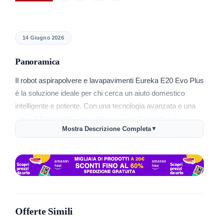
14 Giugno 2026
Panoramica
Il robot aspirapolvere e lavapavimenti Eureka E20 Evo Plus
è la soluzione ideale per chi cerca un aiuto domestico
intelligente e potente. Con una tecnologia avanzata e una
serie di funzionalità innovative, questo dispositivo è
Mostra Descrizione Completa
▼
progettato per semplificare la vita di famiglie, in particolare
quelle con animali domestici e capelli lunghi. La sua
capacità di rimuovere peli e detriti in modo efficace lo rende
un prodotto imperdibile.
Caratteristiche principali
Uno dei punti di forza dell’Eureka E20 Evo Plus è la sua
Offerte Simili