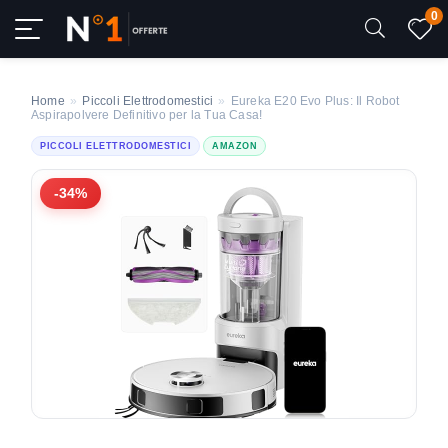
0
Home
»
Piccoli Elettrodomestici
»
Eureka E20 Evo Plus: Il Robot
Aspirapolvere Definitivo per la Tua Casa!
PICCOLI ELETTRODOMESTICI
AMAZON
-34%