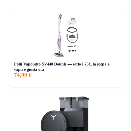
spazzola a rullo V antigroviglio, che evita l’avvolgimento dei
capelli, garantendo una pulizia senza interruzioni. Con una
potenza di aspirazione di 10.000 Pa, affronta anche le
macchie più ostinate e i detriti pesanti. La sua autonomia di
180 minuti permette di coprire grandi superfici senza
necessità di ricariche frequenti. Inoltre, la stazione base
senza sacchetto rende lo svuotamento del contenitore da
2L facile e veloce, contribuendo a un notevole risparmio
economico evitando l’acquisto di sacchetti. La tecnologia di
Polti Vaporetto SV440 Double — sotto i 75€, la scopa a
mappatura LDS consente al robot di navigare in modo
vapore giusta ora
74,99 €
preciso, mentre l’app mobile offre la possibilità di gestire
pulizie personalizzate e zone vietate.
Pro e Contro
Pro:
Tecnologia antigroviglio per una pulizia continua
Autonomia di 180 minuti per coprire ampie aree