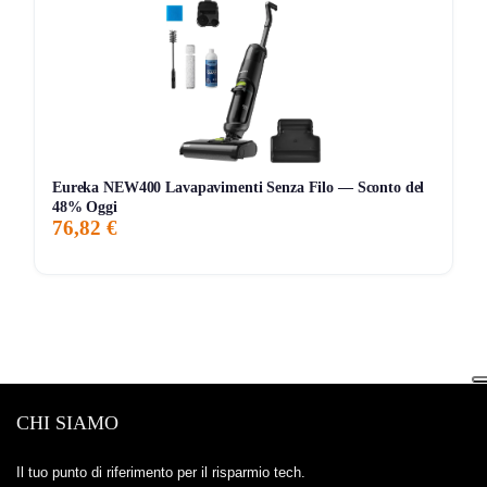
Eureka E20 Evo Plus rappresenta un’ottima scelta per chi
desidera un dispositivo potente e intelligente per la propria
casa. La combinazione di caratteristiche innovative e
facilità d’uso lo rendono un acquisto consigliato. Se stai
cercando un alleato per le pulizie quotidiane, questo è il
prodotto per te!
Eureka NEW400 Lavapavimenti Senza Filo — Sconto del
48% Oggi
Storico Prezzo
76,82 €
Al minimo storico!
163 giorni di monitoraggio
229,99€
229,99€
320,92€
↓-8%
ATTUALE
MINIMO
MASSIMO
VARIAZIONE
7G
30G
90G
Tutto
CHI SIAMO
Il tuo punto di riferimento per il risparmio tech.