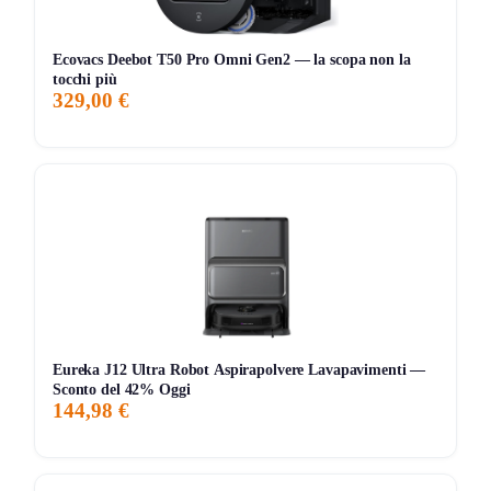
Controllo vocale e tramite app per un’esperienza
utente semplificata
Ecovacs Deebot T50 Pro Omni Gen2 — la scopa non la
tocchi più
329,00 €
Contro:
Richiede una configurazione iniziale tramite app
Potrebbe essere costoso rispetto a modelli base
Per chi è adatto?
L’Eureka E20 Evo Plus è perfetto per famiglie con animali
domestici, persone con capelli lunghi e chiunque desideri
una pulizia profonda e senza sforzo. La sua tecnologia
avanzata lo rende adatto anche a chi cerca un robot
Eureka J12 Ultra Robot Aspirapolvere Lavapavimenti —
aspirapolvere facile da usare e versatile.
Sconto del 42% Oggi
144,98 €
Il nostro verdetto
In conclusione, il robot aspirapolvere e lavapavimenti