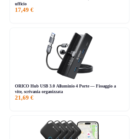
233 giorni di monitoraggio
ufficio
17,49 €
10,80€
10,80€
10,80€
ATTUALE
MINIMO
MASSIMO
📊 Monitoraggio avviato — il grafico apparirà alla prossima
variazione di prezzo
ORICO Hub USB 3.0 Alluminio 4 Porte — Fissaggio a
vite, scrivania organizzata
21,69 €