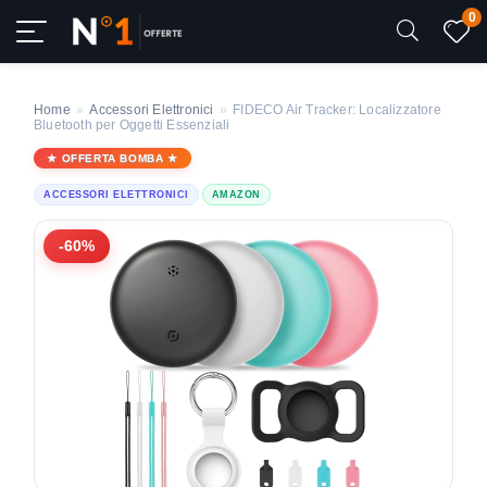
0
Home
»
Accessori Elettronici
»
FIDECO Air Tracker: Localizzatore
Bluetooth per Oggetti Essenziali
OFFERTA BOMBA
ACCESSORI ELETTRONICI
AMAZON
-60%