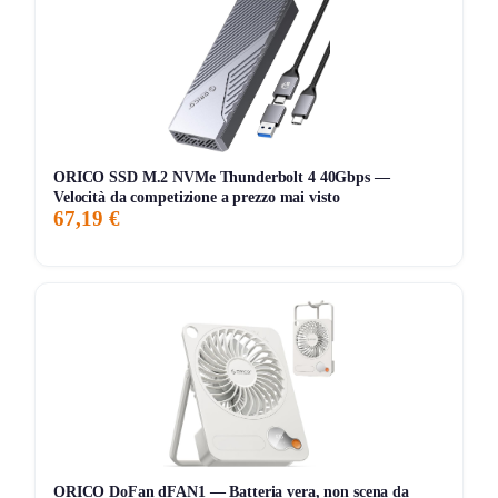
Chi ha testato il FIDECO Air Tracker ne apprezza
sicuramente la praticità. Gli utenti lodano la facilità di
configurazione e l’integrazione con l’app Trova la mia,
rendendo il tracciamento degli oggetti un gioco da ragazzi.
La funzione di notifica in caso di disconnessione è
particolarmente utile, poiché evita smarrimenti accidentali.
ORICO SSD M.2 NVMe Thunderbolt 4 40Gbps —
D’altra parte, alcuni utenti segnalano la necessità di una
Velocità da competizione a prezzo mai visto
67,19 €
batteria sostituibile, anche se la durata di un anno è
considerata soddisfacente. Inoltre, il tracker è resistente
all’acqua, il che lo rende ideale per l’uso all’aperto, ma è
bene fare attenzione alle condizioni estreme. Nel
complesso, il FIDECO Air Tracker si presenta come un
alleato affidabile per chi desidera maggiore sicurezza sui
propri beni.
Storico Prezzo
ORICO DoFan dFAN1 — Batteria vera, non scena da