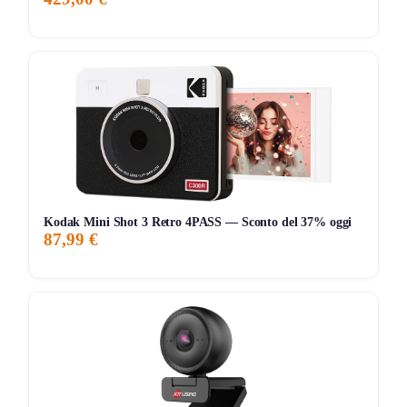
599,00€
494,04€
599,00€
↑+0.7%
ATTUALE
MINIMO
MASSIMO
VARIAZIONE
7G
30G
90G
Tutto
Kodak Mini Shot 3 Retro 4PASS — Sconto del 37% oggi
87,99 €