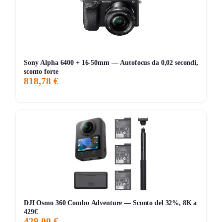
Chi ha testato la OM-D E-M10 Mark IV apprezza
soprattutto la sua compattezza e leggerezza, rendendola
ideale per viaggi e fotografie di strada. La qualità
dell’immagine è considerata eccellente, in particolare grazie
allo stabilizzatore d’immagine a 5 assi, che riduce le
Sony Alpha 6400 + 16-50mm — Autofocus da 0,02 secondi,
vibrazioni. Tuttavia, alcuni utenti segnalano una curva di
sconto forte
818,78 €
apprendimento iniziale per sfruttare appieno tutte le
funzionalità avanzate. La disponibilità di un’app per
smartphone per apprendere tecniche fotografiche è un plus
molto apprezzato, che aiuta a migliorare le proprie abilità. I
filtri artistici offrono ulteriori spunti creativi, rendendo questa
fotocamera una scelta interessante per appassionati e
principianti.
Storico Prezzo
DJI Osmo 360 Combo Adventure — Sconto del 32%, 8K a
235 giorni di monitoraggio
429€
429,00 €