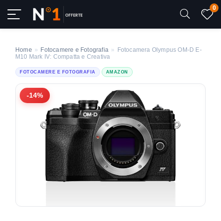
0
Home
»
Fotocamere e Fotografia
»
Fotocamera Olympus OM-D E-
M10 Mark IV: Compatta e Creativa
FOTOCAMERE E FOTOGRAFIA
AMAZON
-14%