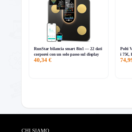
RunStar bilancia smart 8in1 — 22 dati
Polti 
corporei con un solo passo sul display
i 75€, 
40,34 €
74,9
CHI SIAMO