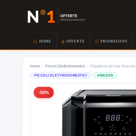
HOME
OFFERTE
PROMOZIONI
Home
»
Piccoli Elettrodomestici
»
Friggitrice ad Aria Hisen
PICCOLI ELETTRODOMESTICI
AMAZON
-50%