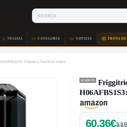
NEGOZI
CATEGORIE
NOTIZIE
TROVA RE
se H06AFBS1S3: Potente e Facile da Usare
Friggitri
SCADUTO
H06AFBS1S3: P
60,36€
119