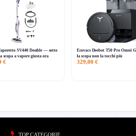
Vaporetto SV440 Double — sotto
Ecovacs Deebot T50 Pro Omni 
la scopa a vapore giusta ora
la scopa non la tocchi più
9 €
329,00 €
TOP CATEGORIE