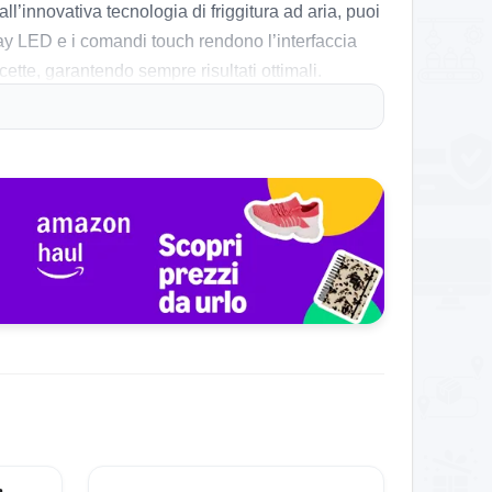
all’innovativa tecnologia di friggitura ad aria, puoi
splay LED e i comandi touch rendono l’interfaccia
ette, garantendo sempre risultati ottimali.
ificano notevolmente la preparazione di piatti vari.
uni segnalano che la dimensione della cavità,
ivestimento antiaderente è un grande vantaggio, ma
tà e per la qualità dei risultati ottenuti.