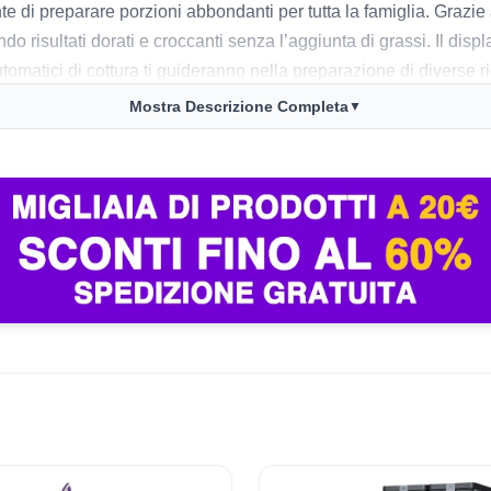
ente di preparare porzioni abbondanti per tutta la famiglia. Grazie 
nendo risultati dorati e croccanti senza l’aggiunta di grassi. Il di
matici di cottura ti guideranno nella preparazione di diverse ric
Mostra Descrizione Completa
▼
acilità d’uso e la praticità dei programmi preimpostati, che sempl
er la possibilità di cuocere in modo sano e veloce. Tuttavia, alc
r famiglie numerose in caso di cotture simultanee. Inoltre, il r
omplesso, la Hisense H06AFBS1S3 si distingue per la sua versatili