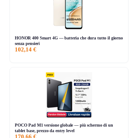
contenuti.
🔋 Autonomia:
5100 mAh
per uso quotidiano misto.
🌐 Rete:
Wi‑Fi
stabile per streaming e studio.
HONOR 400 Smart 4G — batteria che dura tutto il giorno
📸 Videochiamate: camera
2 MP
frontale per meeting,
8
senza pensieri
MP
posteriore per appunti.
102,14 €
🪟 Produttività:
schermo diviso
in due app per note e
browser.
Consigli pratici
🧰 Memoria: inserisci una
microSD
per foto e video.
🔇 Audio: attiva
Dolby Atmos
nelle impostazioni per
film.
POCO Pad M1 versione globale — più schermo di un
🛡️ Privacy: usa
Secure Folder
per file sensibili.
tablet base, prezzo da entry level
170,66 €