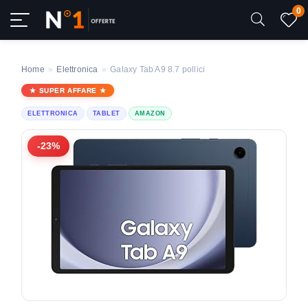
0
Home
»
Elettronica
»
Galaxy Tab A9 8.7 pollici
SUPER AFFARE
ELETTRONICA
TABLET
AMAZON
-23%