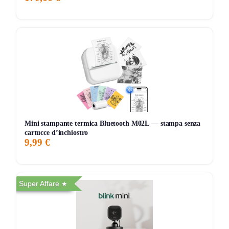
🔄 Aggiornamenti: verifica update di
Android 13
per
stabilità.
Storico Prezzo
Al minimo storico!
261 giorni di monitoraggio
89,00€
89,00€
92,75€
↓-4%
ATTUALE
MINIMO
MASSIMO
VARIAZIONE
7G
30G
90G
Tutto
Mini stampante termica Bluetooth M02L — stampa senza
cartucce d’inchiostro
9,99 €
Super Affare