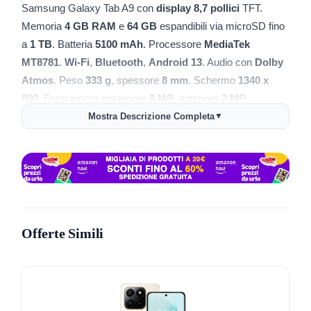
Samsung Galaxy Tab A9 con
display 8,7 pollici
TFT.
Memoria
4 GB RAM
e
64 GB
espandibili via microSD fino
a
1 TB
. Batteria
5100 mAh
. Processore
MediaTek
MT8781
.
Wi‑Fi
,
Bluetooth
,
Android 13
. Audio con
Dolby
Atmos
. Peso
333 g
, spessore
8 mm
. Schermo
1340 x
800
. Fotocamera posteriore
8 MP
, anteriore
2 MP
.
Supporta
split screen
a due app. Quick Share e continuità
Mostra Descrizione Completa
▼
con account Samsung.
📺 Schermo chiaro:
8,7 pollici
, 1340 x 800, adatto a
video e lettura.
⚙️ Reattività base:
4 GB RAM
gestiscono app leggere e
multitasking semplice.
Offerte Simili
💾 Spazio flessibile:
64 GB
interni, espansione fino a
1
TB
con microSD.
🔊 Audio: altoparlanti con
Dolby Atmos
per film e