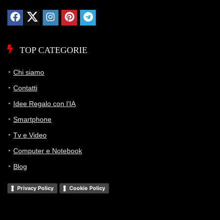
Storico Prezzo
106 giorni di monitoraggio
294,49€
294,49€
294,49€
TOP CATEGORIE
ATTUALE
MINIMO
MASSIMO
Chi siamo
📊 Monitoraggio avviato — il grafico apparirà alla prossima
Contatti
variazione di prezzo
Idee Regalo con l’IA
Smartphone
Tv e Video
Computer e Notebook
Blog
Privacy Policy
Cookie Policy