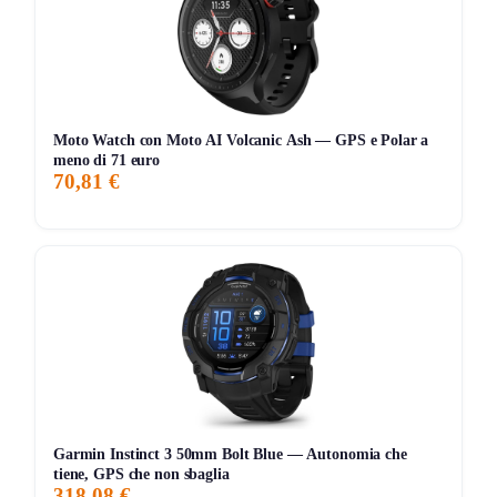
che hanno una logica molto più solida dei classici
smartwatch “belli ma vuoti”.
Le cose pratiche che contano
Moto Watch con Moto AI Volcanic Ash — GPS e Polar a
Il prezzo attuale della versione
Black
è di
294,49€
, in
meno di 71 euro
offerta a tempo
, con sconto del
16%
sul listino di
349,99€
.
70,81 €
Il dato più interessante però è un altro: Amazon indica
come
prezzo più basso degli ultimi 30 giorni 365,91€
,
quindi il prezzo attuale è addirittura sotto quel riferimento
recente ed è una discesa molto forte per un Garmin di
questa fascia.
Anche il contesto è buono: il prodotto ha circa
1.894
recensioni
, il marchio Garmin mostra
93% di valutazioni
positive
da oltre
1.000 clienti
e più di
10.000 ordini
recenti
. In confronto interno, l’
Instinct 3 AMOLED
è a
Garmin Instinct 3 50mm Bolt Blue — Autonomia che
tiene, GPS che non sbaglia
339,99€
, l’
Instinct E
a
195,56€
, mentre alternative come
318,08 €