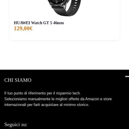
visivo.
Contro:
A circa
294,49€
resta comunque un acquisto
importante, non da utente casuale.
HUAWEI Watch GT 5 46mm
129,00€
Contro:
Alternative come
Amazfit T-Rex 3
costano
meno, quindi il sovrapprezzo ha senso soprattutto se
vuoi davvero l’esperienza Garmin.
A chi conviene davvero
Compralo se:
vuoi uno smartwatch outdoor solido, con
GPS serio, autonomia molto alta e un ecosistema sportivo
CHI SIAMO
affidabile per allenamento e avventura.
Il tuo punto di riferimento per il risparmio tech.
Evitalo se:
cerchi soprattutto uno schermo più
Selezioniamo manualmente le migliori offerte da Amazon e store
scenografico o il prezzo più basso possibile, perché qui il
internazionali per farti acquistare al minimo storico.
valore sta nella sostanza Garmin, nella ricarica solare e
nell’impostazione rugged completa.
Seguici su: