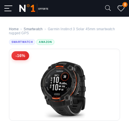
0
Home
»
Smartwatch
»
Garmin Instinct 3 Solar 45mm smartwatch
rugged GPS
SMARTWATCH
AMAZON
-16%