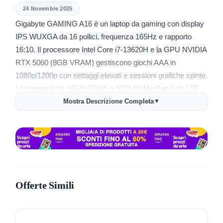
24 Novembre 2025
Gigabyte GAMING A16 è un laptop da gaming con display
IPS WUXGA da 16 pollici, frequenza 165Hz e rapporto
16:10. Il processore Intel Core i7-13620H e la GPU NVIDIA
RTX 5060 (8GB VRAM) gestiscono giochi AAA in
1080p/1200p con settaggi elevati e sessioni grafiche spinte.
La memoria da 16GB DDR5 e SSD NVMe Gen4 da 1TB
assicurano avvii rapidi e multitasking aziendale, insieme a
Mostra Descrizione Completa
▼
tempi di caricamento contenuti.
Il sistema di raffreddamento WINDFORCE mantiene
temperature stabili durante utilizzi prolungati e la tastiera
retroilluminata RGB risulta comoda per sessioni lunghe.
Audio Dolby Atmos su due speaker da 2W offre grande
coinvolgimento in gioco e streaming. Il laptop risulta
Offerte Simili
robusto, cerniere a 180° e layout italiano; Wi-Fi 6E, LAN,
USB 3.2 e HDMI aumentano la connettività. Manca
Thunderbolt/USB4 e il sistema operativo è assente