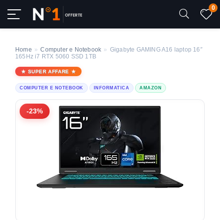
0
Home
»
Computer e Notebook
»
Gigabyte GAMING A16 laptop 16″
165Hz i7 RTX 5060 SSD 1TB
SUPER AFFARE
COMPUTER E NOTEBOOK
INFORMATICA
AMAZON
-23%