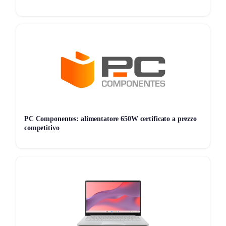
scomodo e assenza SO. La configurazione è consigliata
per chi cerca gaming a 1200p, editing leggero, multitasking
e upgrade SSD/RAM.​
PC Componentes: alimentatore 650W certificato a prezzo
competitivo