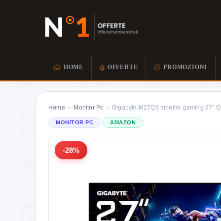
HOME
OFFERTE
PROMOZIONI
Home
»
Monitor Pc
»
Gigabyte M27Q3 monitor gaming 27″ QH
MONITOR PC
AMAZON
-28%