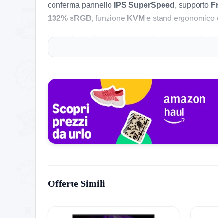
conferma pannello
IPS SuperSpeed
, supporto
F
132% sRGB
, funzione
KVM
e stand ergonomico c
Va però sottolineata una cosa importante: il titolo
gaming console
4K/120Hz via HDMI 2.1
, mentre i
evidenti e va raccontato con prudenza, senza spacc
Le cose pratiche che contano
Il prezzo attuale è di
235,00€
, in
offerta a tempo
ultimi 30 giorni 326,16€
, quindi il calo mostrato
prodotto conta circa
30 recensioni
.
Il confronto interno alla pagina è molto competiti
arriva a
229,99€
con specifiche più spinte . Per q
dotazione ergonomica più completa rispetto a molti
Offerte Simili
Pregi concreti, difetti veri
Pro:
Formato molto centrato per PC gaming, c