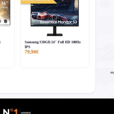
i
Samsung S30GD 24″ Full HD 100Hz
IPS
79,90€
renderlo automatico .
are bene la scheda tecnica reale prima
equenza e connettività sono troppo evidenti per