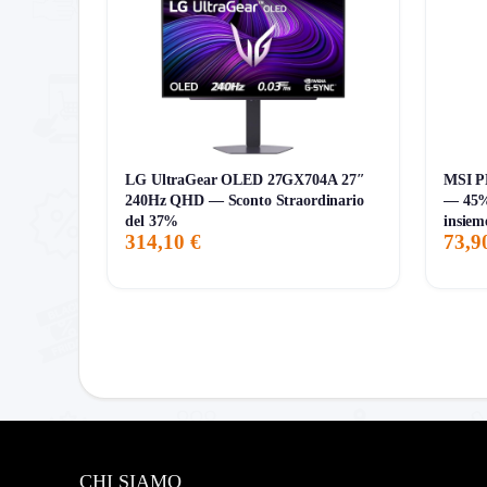
Pro:
Supporta
FreeSync Premium
,
G-SYNC co
Pro:
Copertura colore ampia e funzione
KVM
, r
Pro:
Stand ergonomico completo con
altezza, 
Pro:
A
235€
è molto sotto al riferimento storico 
Contro:
La scheda Amazon ha
incongruenze f
LG UltraGear OLED 27GX704A 27″
MSI P
Contro:
Solo
30 recensioni
, quindi storico utent
240Hz QHD — Sconto Straordinario
— 45% 
del 37%
insiem
Contro:
In pagina esistono monitor QHD ad alto r
314,10 €
73,9
A chi conviene davvero
Compralo se:
vuoi un 27″ QHD gaming di marchio
dell’acquisto .
Evitalo se:
vuoi una scelta lineare e senza dubbi 
trattarlo come prodotto completamente “chiaro” .
CHI SIAMO