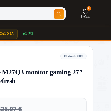
0
Preferiti
GALO IA
LIVE
23 Aprile 2026
e M27Q3 monitor gaming 27″
efresh
325,97 €