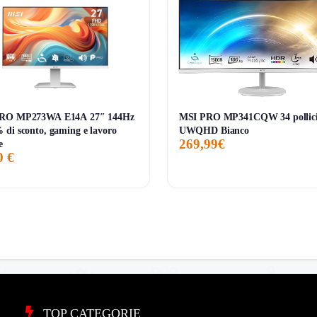
mpatibile
e
HDR400
.
aro plus davvero utile .
pivot, rotazione e inclinazione
.
mostrato in pagina .
orti
su refresh rate e porte video .
RO MP273WA E14A 27″ 144Hz
MSI PRO MP341CQW 34 pollic
i ancora limitato .
di sconto, gaming e lavoro
UWQHD Bianco
269,99€
e
efresh anche più economici, quindi qui il brand da solo non basta a 
0 €
 noto, con ergonomia completa e KVM, e sei disposto a verific
sulle specifiche, perché in questa pagina le incongruenze su fr
TOP CATEGORIE