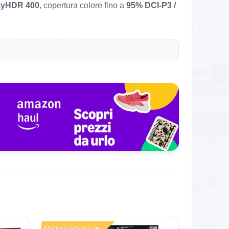
ayHDR 400
, copertura colore fino a
95% DCI-P3 /
300Hz con OC a 320Hz
e anche supporto al
essante, ma la scheda contiene incongruenze
mazon indica anche come
prezzo più basso degli
 opzione
usato – come nuovo
a
227,95€
, e il
HD
240Hz
è a
179,99€
, e un altro
TITAN ARMY
utto nel marchio, nella presenza del
KVM
e nella
Minimo Storico