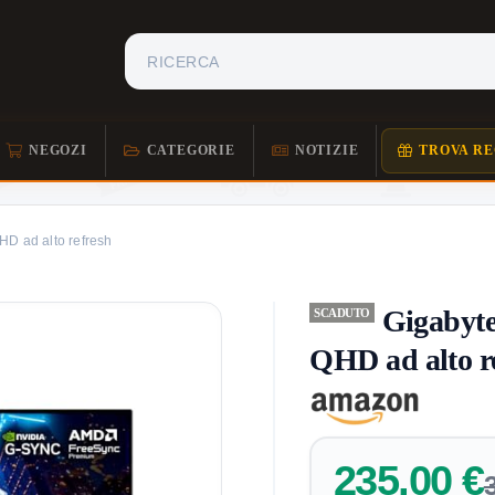
NEGOZI
CATEGORIE
NOTIZIE
TROVA RE
D ad alto refresh
Gigabyt
SCADUTO
QHD ad alto r
235,00 €