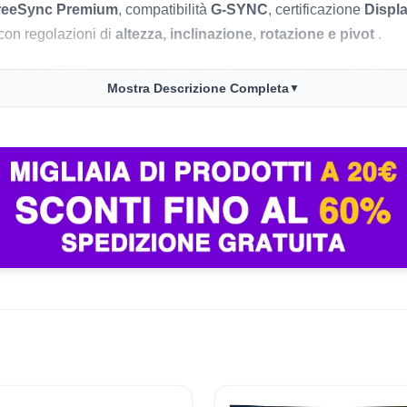
reeSync Premium
, compatibilità
G-SYNC
, certificazione
Displ
on regolazioni di
altezza, inclinazione, rotazione e pivot
.
 parla di
170Hz
, ma nei punti tecnici Amazon si legge addirittura
Mostra Descrizione Completa
▼
l titolo riporta
HDMI 2.0
. Quindi il prodotto sembra molto inter
iare per certe tutte le specifiche più spinte .
, con sconto del
22%
rispetto al
prezzo mediano di 299,42€
; A
 in pagina è davvero forte. È venduto e spedito da
Amazon
, con
vo: un
KTC
QHD curvo
180Hz
è a
189,99€
, un
TITAN ARMY
Q
uesto il valore del Gigabyte non sta solo nel prezzo, ma sopratt
 rivali economici .
on
27″ QHD
e pannello
IPS
.