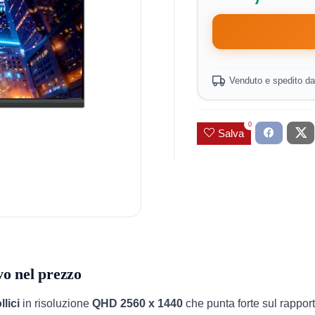
Venduto e spedito d
0
Salva
o nel prezzo
llici
in risoluzione
QHD 2560 x 1440
che punta forte sul rappor