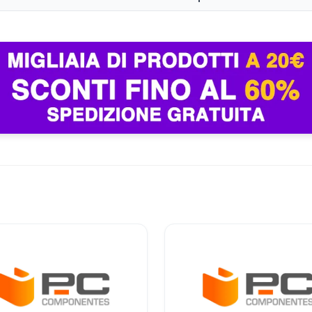
 e clienti Prime selezionati.
critti a Kindle Unlimited con periodo d’uso gratuito di 30 giorni o con p
sei mesi precedenti potrebbero non essere idonei.
rati di non perdere questa opportunità esclusiva per espandere i
al nostro canale Telegram
Seguici su Telegram!