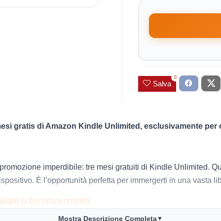
0
Salva
 mesi gratis di Amazon Kindle Unlimited, esclusivamente per c
omozione imperdibile: tre mesi gratuiti di Kindle Unlimited. Quest
ositivo. È l’opportunità perfetta per immergerti in una vasta libre
iziare la tua prova gratuita
Mostra Descrizione Completa
▼