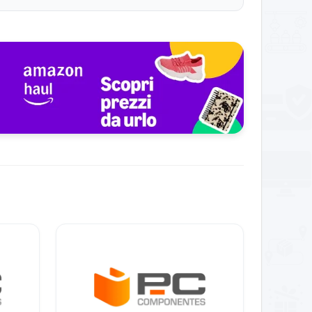
iena iscrizione. Clienti che hanno usufruito di una
l tuo mondo di lettura.