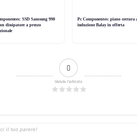
mponentes: SSD Samsung 990
Pc Componentes: piano cottura 
n dissipatore a prezzo
induzione Balay in offerta
zionale
0
Valuta l'articolo