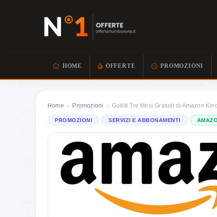
HOME
OFFERTE
PROMOZIONI
Home
»
Promozioni
»
Goditi Tre Mesi Gratuiti di Amazon Kin
PROMOZIONI
SERVIZI E ABBONAMENTI
AMAZ