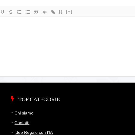
{}
[+]
TOP CATEGORIE
Chi siamo
Contatti
Idee Regalo con l’IA