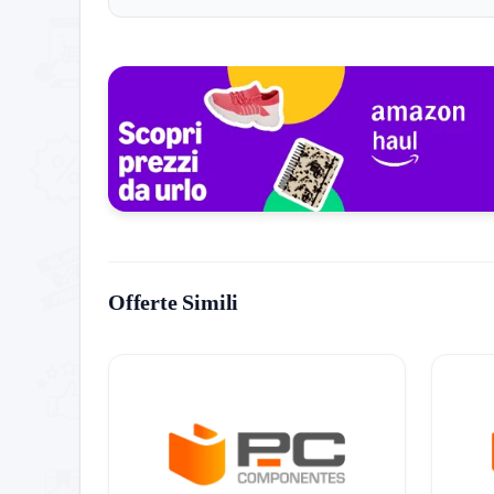
Eligibilità:
Offerta valida solo per utenti selezionati
Esclusioni:
Non applicabile a clienti attualmente is
promozione o del periodo d’uso gratuito nei trenta
Scadenza dell’Offerta:
L’offerta scade il
17 luglio 2024
alle 23:59. Assicu
Non vuoi perderti nessuna offerta? Allora unisciti 
Offerte Simili