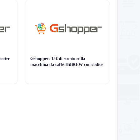
zione, personalizzazione e analisi approfondita di
Al minimo storico!
cooter
Gshopper: 15€ di sconto sulla
macchina da caffè HiBREW con codice