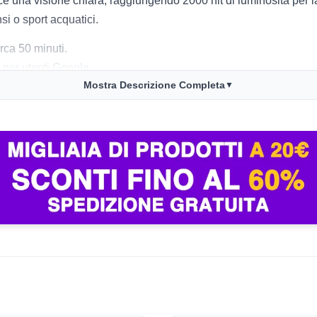
una visione chiara, raggiungendo 2000 nit di luminosità per la 
i o sport acquatici.
irca 50 minuti.
o per utenti Google.
Mostra Descrizione Completa
▼
, SpO2, sonno, stress e postura grazie a sensori evoluti e all’inte
ili per sport e viaggi.
 per durabilità.
per comandi e risposte rapide.
uazioni.
 peso leggero se cerchi comodità prolungata.
palestra e all’aperto.
ia intuitiva e un ecosistema Android fluido.
aggiuntive dopo i 6 mesi inclusi.