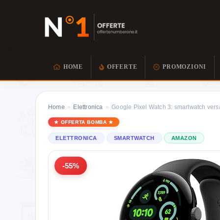
HOME
OFFERTE
PROMOZIONI
Home
»
Elettronica
»
Google Pixel Watch 3: smartwatch vers
OFFERTA BOMBA
ELETTRONICA
SMARTWATCH
AMAZON
-55%