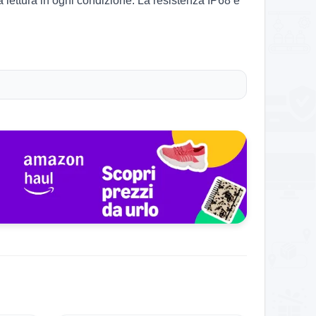
lettura in ogni condizione. La resistenza IP68 e
grazione con Fitbit.