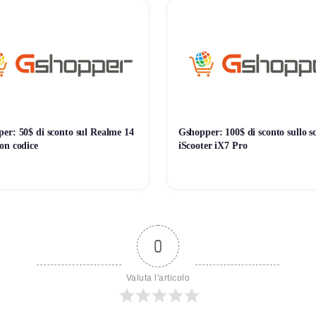
tto agli altri top di gamma, soprattutto per chi privilegia integra
er: 50$ di sconto sul Realme 14
Gshopper: 100$ di sconto sullo s
on codice
iScooter iX7 Pro
0
Valuta l'articolo