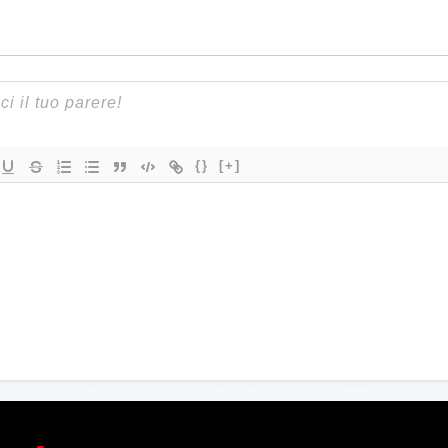
{}
[+]