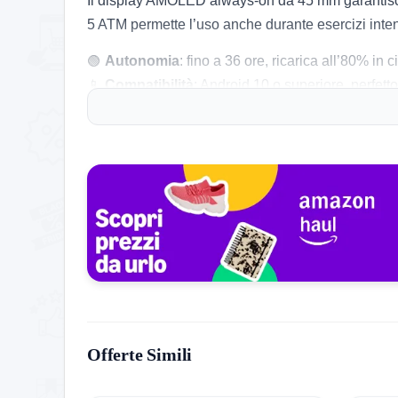
Il display AMOLED always-on da 45 mm garantisce 
5 ATM permette l’uso anche durante esercizi intens
🟢
Autonomia
: fino a 36 ore, ricarica all’80% in c
📱
Compatibilità
: Android 10 o superiore, perfett
🏃
Fitness avanzato
: monitoraggio corsa, battiti
🌍
Navigazione
: Maps offline e GPS multibanda, ut
🔋
Materiali di qualità
: alluminio e Gorilla Glass 5
💬
Supporto vocale
: Google Assistant integrato 
🔄
Cinturino sostituibile
: praticità per tutte le sit
Consigli pratici per l’acquisto:
Valuta la dimensione della cassa (45 mm) e il
Approfitta della resistenza all’acqua per uso in 
Scegli il Pixel Watch 3 se desideri un’interfacc
Offerte Simili
Considera il piano Fitbit Premium per funzioni 