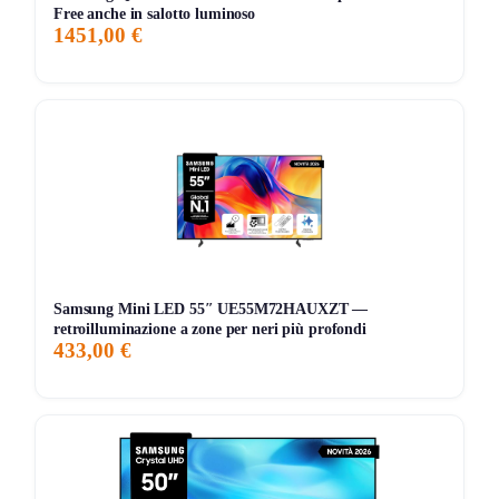
Free anche in salotto luminoso
207 giorni di monitoraggio
1451,00 €
999,00€
999,00€
1.299,00€
↓-23.1%
ATTUALE
MINIMO
MASSIMO
VARIAZIONE
7G
30G
90G
Tutto
Samsung Mini LED 55″ UE55M72HAUXZT —
retroilluminazione a zone per neri più profondi
433,00 €