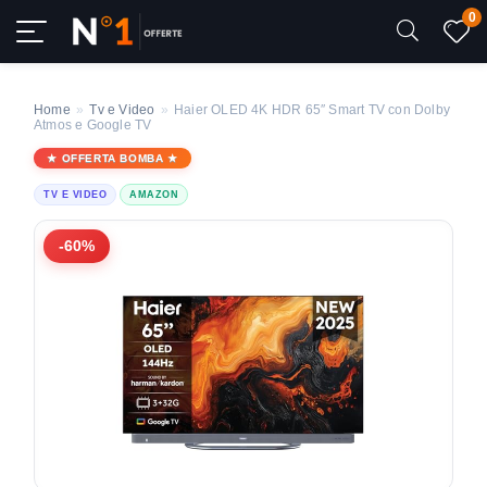
0
Home
»
Tv e Video
»
Haier OLED 4K HDR 65″ Smart TV con Dolby
Atmos e Google TV
OFFERTA BOMBA
TV E VIDEO
AMAZON
-60%