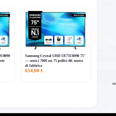
0U8090
Samsung Crystal UHD UE75U8090 75″
rie
— sotto i 700€ un 75 pollici 4K nuovo
di fabbrica
654,00 €
senza accontentarti di un semplice HD Ready
ta proprio nel fatto che porta
QLED
e
Full HD
in