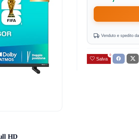
Venduto e spedito d
0
Salva
ull HD