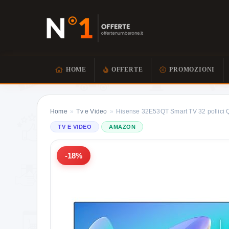
HOME
OFFERTE
PROMOZIONI
Home
»
Tv e Video
»
Hisense 32E53QT Smart TV 32 pollici
TV E VIDEO
AMAZON
-18%