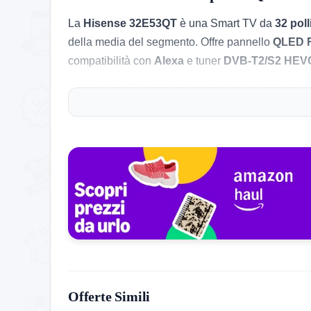
La
Hisense 32E53QT
è una Smart TV da
32 poll
della media del segmento. Offre pannello
QLED F
compatibilità con
Alexa
e tuner
DVB-T2/S2 HEV
Il punto forte è semplice: in una fascia dove mol
rende una proposta più curata della media per ch
Le cose pratiche che contano
Il prezzo attuale è di
163,00€
, con sconto del
18
oltre
100 acquisti nel mese scorso
, due segnali 
Il contesto è buono: ha circa
193 recensioni
, men
In pagina compare anche una rivale diretta molto
pacchetto
VIDAA + Dolby Atmos + AirPlay 2
e v
Pregi concreti, difetti veri
Offerte Simili
Pro:
pannello
QLED Full HD
, raro e molto inte