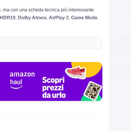
, ma con una scheda tecnica più interessante
HDR10
,
Dolby Atmos
,
AirPlay 2
,
Game Mode
,
asiche, qui trovi già
QLED
e
Full HD
. Questo la
ine e dotazione smart.
ta da Amazon
. Ha badge
Scelta Amazon
e conta
 32 pollici aggiornata.
ltre
10.000 clienti
e più di
50.000 ordini recenti
.
 Hisense ha senso soprattutto se preferisci il