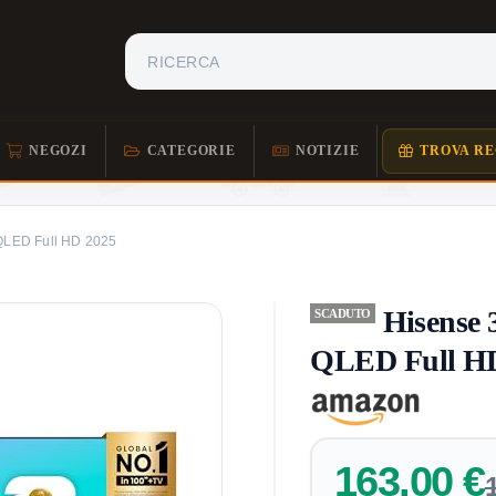
NEGOZI
CATEGORIE
NOTIZIE
TROVA RE
 QLED Full HD 2025
Hisense 
SCADUTO
QLED Full H
163,00 €