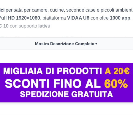
ici
pensata per camere, cucine, seconde case e piccoli ambienti
ull HD 1920×1080
, piattaforma
VIDAA U8
con oltre
1000 app
,
C 10
con supporto
lativù
.
te TV da 32 pollici sono ancora HD Ready o tecnicamente molto b
Mostra Descrizione Completa
▼
i vuole una TV piccola ma non troppo sacrificata su resa immag
%
rispetto al
prezzo mediano di 199,00€
, ed è
venduta e spedi
utili per capire che è già entrata bene nel radar di chi cerca una
tre il marchio Hisense mostra
90% di valutazioni positive
da o
 forte come la
Xiaomi TV F Pro 32 QLED a 159€
, quindi questa
uoi restare su un modello 2025 ben accessoriato.
ressante in questa diagonale.