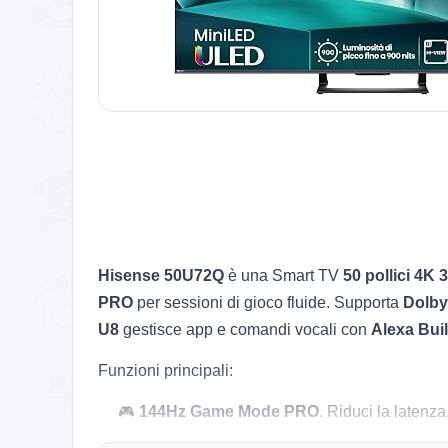
Hisense 50U72Q
è una Smart TV
50 pollici
4K 
PRO
per sessioni di gioco fluide. Supporta
Dolby
U8
gestisce app e comandi vocali con
Alexa Buil
Funzioni principali:
🎮
144Hz Game Mode PRO
. Riduci la latenz