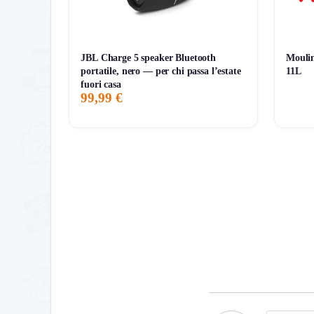
🎮 Abilita 144Hz su console e PC compatibili.
📺 Verifica contenuti con logo HDR per sfruttare
JBL Charge 5 speaker Bluetooth
Moulin
portatile, nero — per chi passa l’estate
11L
fuori casa
99,99 €
Storico Prezzo
157 giorni di monitoraggio
439,00€
394,00€
479,00€
↓-8.4%
ATTUALE
MINIMO
MASSIMO
VARIAZIONE
7G
30G
90G
Tutto