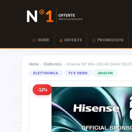
HOME
OFFERTE
PROMOZIONI
Home
»
Elettronica
»
Hisense 50″ Mini‑LED 4K 144Hz 50U7
ELETTRONICA
TV E VIDEO
AMAZON
-12%