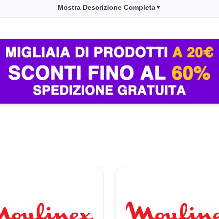
sto in base alla scena.
Mostra Descrizione Completa
▼
R su piattaforme compatibili per dettagli più visibili.
lm, sport e giochi.
controllo con voce.
 supportati.
 Wi‑Fi per streaming.
a luminanza in stanze buie.
le nelle partite.