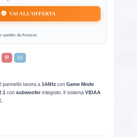
VAI ALL'OFFERTA
e spedito da Amazon.
 Il pannello lavora a
144Hz
con
Game Mode
2.1
con
subwoofer
integrato. Il sistema
VIDAA
E
.