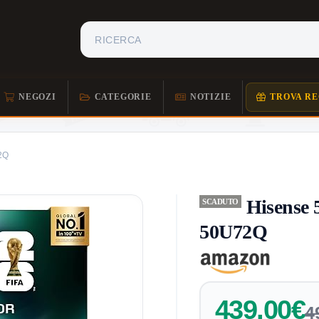
NEGOZI
CATEGORIE
NOTIZIE
TROVA RE
2Q
Hisense
SCADUTO
50U72Q
439,00€
4