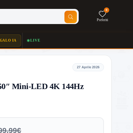
0
Preferiti
GALO IA
LIVE
27 Aprile 2026
 50″ Mini‑LED 4K 144Hz
99,99€