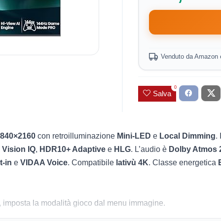
Venduto da Amazon 
0
Salva
3840×2160
con retroilluminazione
Mini‑LED
e
Local Dimming
.
 Vision IQ
,
HDR10+ Adaptive
e
HLG
. L’audio è
Dolby Atmos 
t‑in
e
VIDAA Voice
. Compatibile
lativù 4K
. Classe energetica
a, imposta la modalità gioco dal menu immagine.