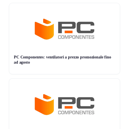
Prodotti Partecipanti
: Offerta valida esclusivamente
sui prodotti selezionati.
Scadenza:
Data Limite
: Questa promozione è valida fino al
25
agosto 2024
.
PC Componentes: ventilatori a prezzo promozionale fino
ad agosto
Non perdere l’opportunità di equipaggiarti con la tecnologia
HP a prezzi vantaggiosi! Visita
Hp Store
oggi stesso e
utilizza il codice
SUMMER10
per risparmiare sul tuo
prossimo acquisto.
Non vuoi perderti nessuna offerta? Allora unisciti al
nostro canale Telegram
Seguici su Telegram!