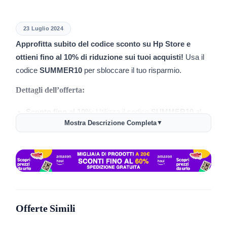
23 Luglio 2024
Approfitta subito del codice sconto su Hp Store e
ottieni fino al 10% di riduzione sui tuoi acquisti!
Usa il
codice
SUMMER10
per sbloccare il tuo risparmio.
Dettagli dell’offerta:
Sconto fino al 10%
: Utilizza il codice
SUMMER10
al
Mostra Descrizione Completa
▼
momento dell’acquisto per ottenere uno sconto
immediato.
Ampia Selezione di Prodotti
: L’offerta copre una
varietà di articoli dal vasto catalogo di HP.
Questa è l’opportunità perfetta per aggiornare il tuo
equipaggiamento tecnologico a un prezzo accessibile.
Offerte Simili
Condizioni: