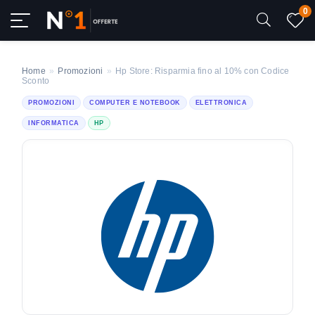
0
Home
»
Promozioni
»
Hp Store: Risparmia fino al 10% con Codice
Sconto
PROMOZIONI
COMPUTER E NOTEBOOK
ELETTRONICA
INFORMATICA
HP