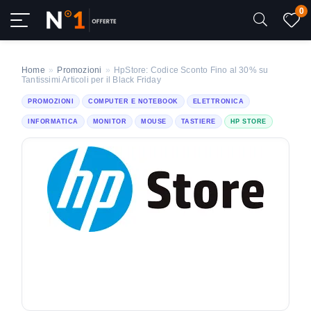
0
Home
»
Promozioni
»
HpStore: Codice Sconto Fino al 30% su
Tantissimi Articoli per il Black Friday
PROMOZIONI
COMPUTER E NOTEBOOK
ELETTRONICA
INFORMATICA
MONITOR
MOUSE
TASTIERE
HP STORE