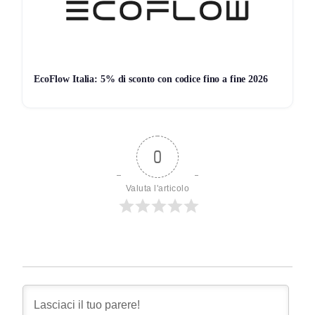
sconto fino al
30%
su tantissimi articoli, puoi acquistare
prodotti di alta qualità a un prezzo davvero conveniente.
Registrati, scopri tutte le offerte e risparmia subito!
EcoFlow Italia: 5% di sconto con codice fino a fine 2026
Non vuoi perderti nessuna offerta? Allora unisciti al
nostro canale Telegram
Seguici su Telegram!
0
Valuta l'articolo