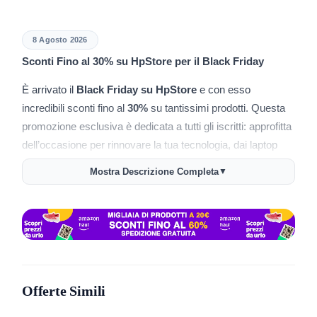
8 Agosto 2026
Sconti Fino al 30% su HpStore per il Black Friday
È arrivato il
Black Friday su HpStore
e con esso
incredibili sconti fino al
30%
su tantissimi prodotti. Questa
promozione esclusiva è dedicata a tutti gli iscritti: approfitta
dell’occasione per rinnovare la tua tecnologia, dai laptop
alle stampanti, passando per accessori e tanto altro.
Mostra Descrizione Completa
▼
Link alla Promo:
Scopri le Offerte Black Friday su
HpStore
Codice Coupon:
BLACK30
Dettagli dell’Offerta
Offerte Simili
Sconto Fino al 30%
: Utilizza il codice
BLACK30
per
ottenere sconti fino al
30%
su una selezione di prodotti.