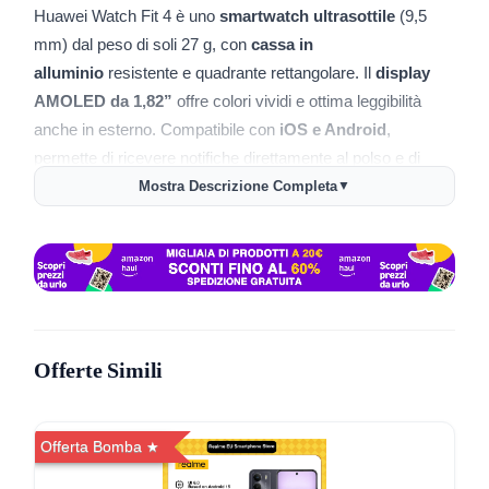
Huawei Watch Fit 4 è uno
smartwatch ultrasottile
(9,5
mm) dal peso di soli 27 g, con
cassa in
alluminio
resistente e quadrante rettangolare. Il
display
AMOLED da 1,82”
offre colori vividi e ottima leggibilità
anche in esterno. Compatibile con
iOS e Android
,
permette di ricevere notifiche direttamente al polso e di
personalizzare il look con diversi quadranti.
Mostra Descrizione Completa
▼
🏃‍♂️
100 modalità di allenamento
per attività sportive
indoor e outdoor: corsa, ciclismo, nuoto, escursionismo e
molti altri.
🧭
GPS integrato
preciso per il tracciamento delle attività
all’aperto e delle prestazioni.
Offerte Simili
⚡
Batteria fino a 10 giorni
: ricarica veloce con
SuperCharger, 10 minuti di carica coprono una giornata
d’uso.
Offerta Bomba
🔬
Monitoraggio salute
: funzioni di analisi della qualità del
sonno, livello di stress e parametri cardiovascolari con app