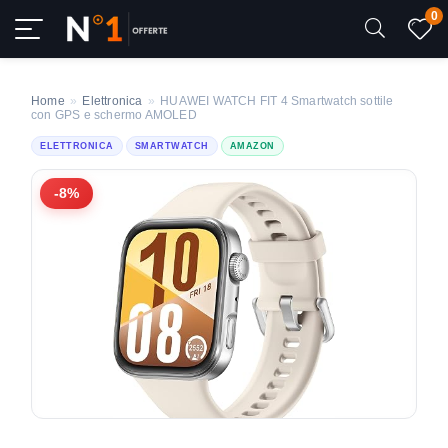
0
Home
»
Elettronica
»
HUAWEI WATCH FIT 4 Smartwatch sottile
con GPS e schermo AMOLED
ELETTRONICA
SMARTWATCH
AMAZON
-8%