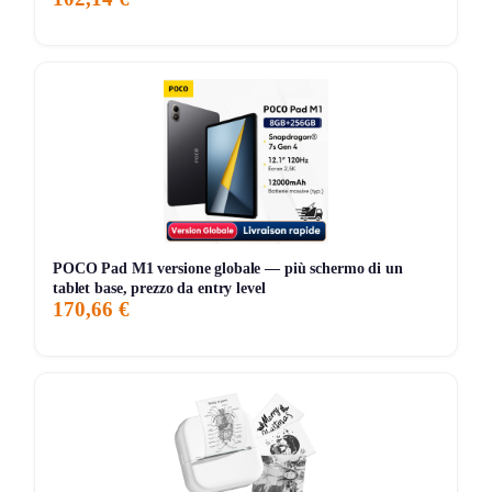
Storico Prezzo
235 giorni di monitoraggio
109,49€
105,73€
119,00€
↑+3.6%
ATTUALE
MINIMO
MASSIMO
VARIAZIONE
7G
30G
90G
Tutto
POCO Pad M1 versione globale — più schermo di un
tablet base, prezzo da entry level
170,66 €