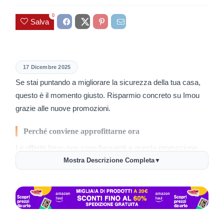
0
Salva
17 Dicembre 2025
Se stai puntando a migliorare la sicurezza della tua casa,
questo è il momento giusto. Risparmio concreto su Imou
grazie alle nuove promozioni.
Perché conviene approfittarne ora
Le offerte Imou non sono frequenti e questa promozione
offre un’opportunità unica con sconti considerevoli su
Mostra Descrizione Completa
▼
selezionati articoli di sicurezza smart.
Come usare l’offerta Imou
Approfittarne è semplice e veloce: