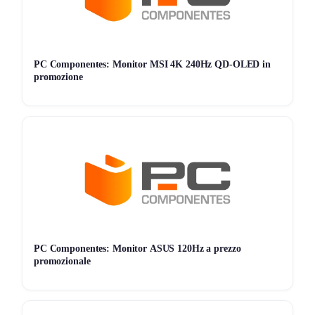
con altre promozioni (salvo diversa indicazione). Controlla
sempre il carrello finale.
Scadenza offerta
PC Componentes: Monitor MSI 4K 240Hz QD-OLED in
promozione
La promozione è valida fino al
2025-12-22
, salvo chiusura
anticipata.
PC Componentes: Monitor ASUS 120Hz a prezzo
promozionale