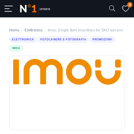
0
Home
»
Elettronica
»
Imou: Single Item Incentives for SKU’aov pro’
ELETTRONICA
FOTOCAMERE E FOTOGRAFIA
PROMOZIONI
IMOU