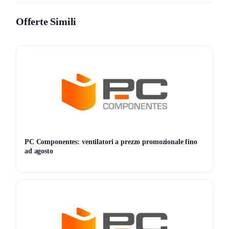
Accedi alla pagina ufficiale tramite il pulsante in alto.
Offerte Simili
Scegli i prodotti idonei e aggiungili al carrello.
Inserisci il codice sconto
AovAFF5
prima del
pagamento.
Verifica il totale e completa l’ordine.
Niente passaggi inutili, tutto diretto.
Dettagli dell’offerta Imou
Promo:
Single Item Incentives for SKU’aov pro’
PC Componentes: ventilatori a prezzo promozionale fino
ad agosto
Codice:
AovAFF5
Dove:
Solo sul sito ufficiale Imou
Note:
Quantità limitate / Prodotti selezionati
Termini e condizioni da sapere
L’offerta è valida sugli articoli selezionati. Non cumulabile