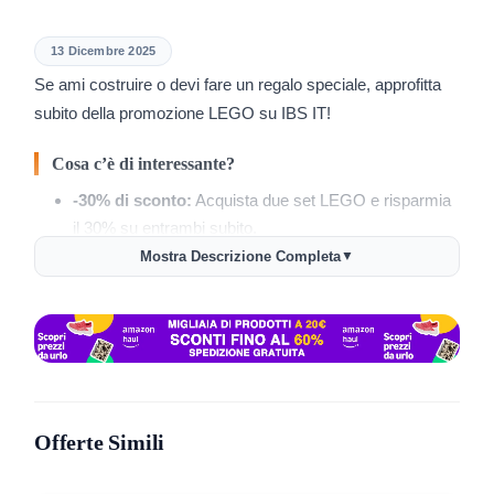
13 Dicembre 2025
Se ami costruire o devi fare un regalo speciale, approfitta
subito della promozione LEGO su IBS IT!
Cosa c’è di interessante?
-30% di sconto:
Acquista due set LEGO e risparmia
il 30% su entrambi subito.
Mostra Descrizione Completa
▼
Disponibilità immediata:
Tutti i set sono pronti per
essere spediti, così il tuo regalo arriva in tempo.
Vasta selezione:
Scegli tra molti set iconici per grandi
e piccoli, perfetti per Natale.
Offerta fino al 2025-12-17:
Hai tempo, ma non
troppo! È il momento giusto per decidere.
Offerte Simili
Se cercavi un regalo unico o desideravi espandere la tua