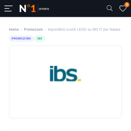
0
Home
»
Promozioni
»
Imperdibili sconti LEGO su IBS IT per Natale
PROMOZIONI
IBS