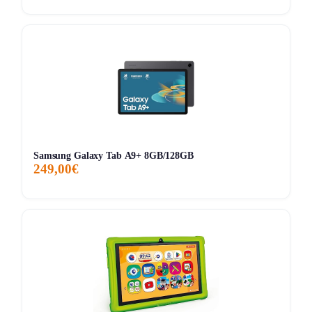
hotspot o Wi‑Fi pubblici.
Pregi concreti, difetti veri
Pro:
Chip
M3
molto potente e longevo per
multitasking, creatività e uso intensivo.
Pro:
1 TB
di storage, taglio ideale se lavori con file
pesanti, app numerose o contenuti offline.
Pro:
Versione
Wi‑Fi + Cellular 5G
, molto più libera
da usare in mobilità.
Samsung Galaxy Tab A9+ 8GB/128GB
249,00€
Pro:
Display
Liquid Retina
ben riuscito con P3, True
Tone e 500 nit.
Pro:
Compatibile con
Apple Pencil Pro
, Pencil
USB‑C e
Magic Keyboard
.
Pro:
Supporto monitor esterno fino a
6K
e USB‑C
versatile.
Contro:
Il prezzo resta molto alto e ti porta vicino a
territori dove qualcuno potrebbe valutare direttamente