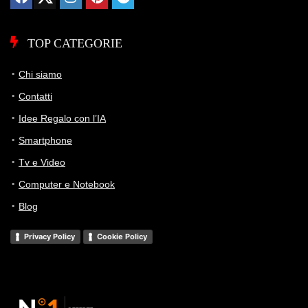
solo Wi‑Fi ti fa risparmiare parecchio senza cambiare
davvero l’esperienza quotidiana per l’uso base.
TOP CATEGORIE
Storico Prezzo
Chi siamo
86 giorni di monitoraggio
Contatti
1.141,29€
1.141,29€
1.141,29€
Idee Regalo con l’IA
ATTUALE
MINIMO
MASSIMO
Smartphone
Tv e Video
📊 Monitoraggio avviato — il grafico apparirà alla prossima
Computer e Notebook
variazione di prezzo
Blog
Privacy Policy
Cookie Policy