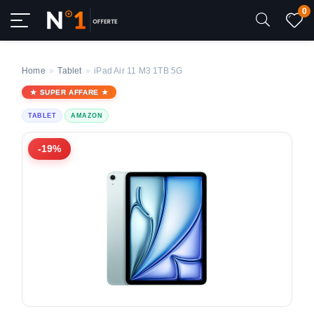
0
Home
»
Tablet
»
iPad Air 11 M3 1TB 5G
SUPER AFFARE
TABLET
AMAZON
-19%