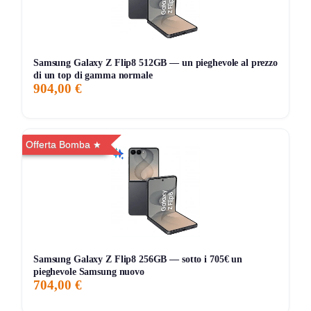
Il chip A18 gestisce giochi complessi e funzioni grafiche
avanzate senza rallentamenti, evolvendo l’esperienza
rispetto ai modelli precedenti.
Samsung Galaxy Z Flip8 512GB — un pieghevole al prezzo
🔋 Autonomia elevata:
di un top di gamma normale
Fino a 22 ore di riproduzione video. Ricarica rapida via
904,00 €
USB-C o MagSafe compatibile.
🛡 Robustezza:
Offerta Bomba
La scocca usa alluminio aerospaziale e il display Super
Retina XDR è protetto dal Ceramic Shield.
💡 Tasto azione:
Personalizza la funzione preferita per attivare silenzioso,
torcia o memo.
Questa versione supporta perfettamente AirPods e
Samsung Galaxy Z Flip8 256GB — sotto i 705€ un
pieghevole Samsung nuovo
dispositivi Bluetooth.
704,00 €