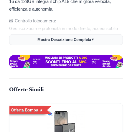
16 da 128GB integra il chip A18 che migliora velocità,
efficienza e autonomia.
📸 Controllo fotocamera:
Gestisci zoom e profondità in modo diretto, accedi subito
agli strumenti per foto e video e trova ogni volta
Mostra Descrizione Completa
▼
l’inquadratura giusta.
🌐 dettagli macro e zoom ottico:
L’ultra-grandangolo con autofocus rende nitide le macro e il
teleobiettivo 2x ottico ti avvicina senza perdita di dettaglio. Il
sensore da 48MP Fusion cattura immagini in alta
risoluzione.
Offerte Simili
🎨 Stili fotografici:
Applica settaggi creativi direttamente sulla foto e correggi
Offerta Bomba
quando vuoi riportando la versione originale.
🎮 Gaming avanzato: