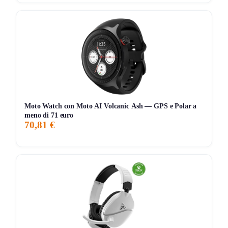
Storico Prezzo
157 giorni di monitoraggio
799,49€
719,00€
799,49€
↑+6.7%
ATTUALE
MINIMO
MASSIMO
VARIAZIONE
7G
30G
90G
Tutto
Moto Watch con Moto AI Volcanic Ash — GPS e Polar a
meno di 71 euro
70,81 €