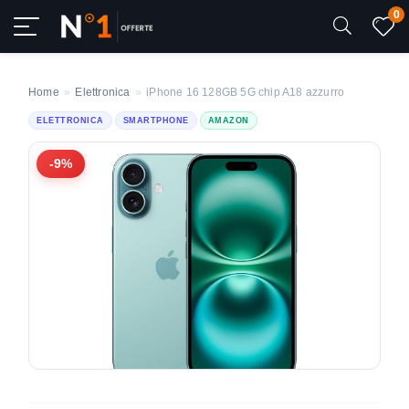
0
Home
»
Elettronica
»
iPhone 16 128GB 5G chip A18 azzurro
ELETTRONICA
SMARTPHONE
AMAZON
-9%