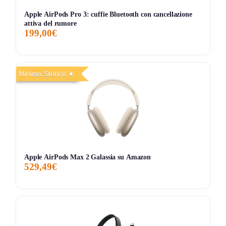
239 giorni di monitoraggio
Apple AirPods Pro 3: cuffie Bluetooth con cancellazione
99,99€
65,19€
99,99€
↑+33.3%
attiva del rumore
199,00€
ATTUALE
MINIMO
MASSIMO
VARIAZIONE
7G
30G
90G
Tutto
Minimo Storico
Apple AirPods Max 2 Galassia su Amazon
529,49€