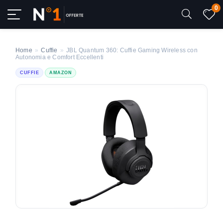
0
Home
»
Cuffie
»
JBL Quantum 360: Cuffie Gaming Wireless con
Autonomia e Comfort Eccellenti
CUFFIE
AMAZON