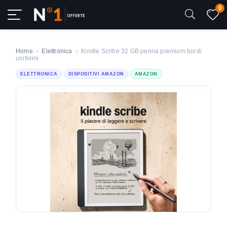
0
Home
»
Elettronica
»
Kindle Scribe 32 GB penna premium bordi
uniformi
ELETTRONICA
DISPOSITIVI AMAZON
AMAZON