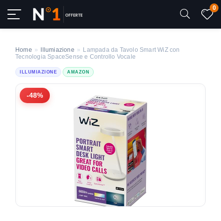
0
Home
»
Illumiazione
»
Lampada da Tavolo Smart WiZ con
Tecnologia SpaceSense e Controllo Vocale
ILLUMIAZIONE
AMAZON
-48%