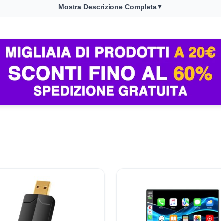
pleanni, anniversari, San Valentino, Festa del Papà, Festa de
Mostra Descrizione Completa
▼
i ami con un tocco di design e praticità.
al nostro canale Telegram
Seguici su Telegram!