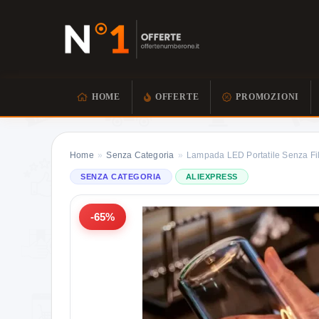
HOME
OFFERTE
PROMOZIONI
Home
»
Senza Categoria
»
Lampada LED Portatile Senza Fi
SENZA CATEGORIA
ALIEXPRESS
-65%