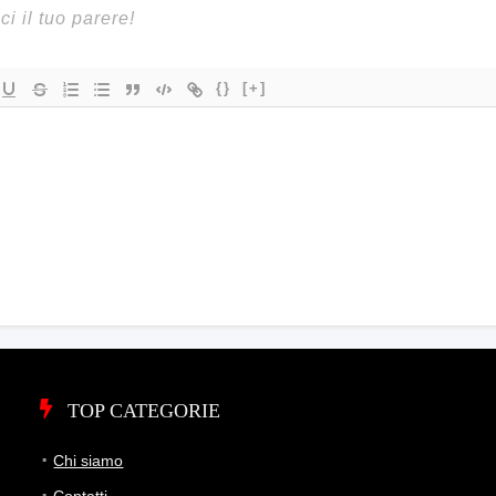
{}
[+]
TOP CATEGORIE
Chi siamo
Contatti