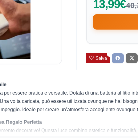
13,99€
40,
0
Salva
ile
er essere pratica e versatile. Dotata di una batteria al litio int
. Una volta caricata, può essere utilizzata ovunque ne hai bisog
campeggio. Ideale per creare un’atmosfera accogliente ovunque t
ea Regalo Perfetta
mento decorativo! Questa luce combina estetica e funzionalità, 