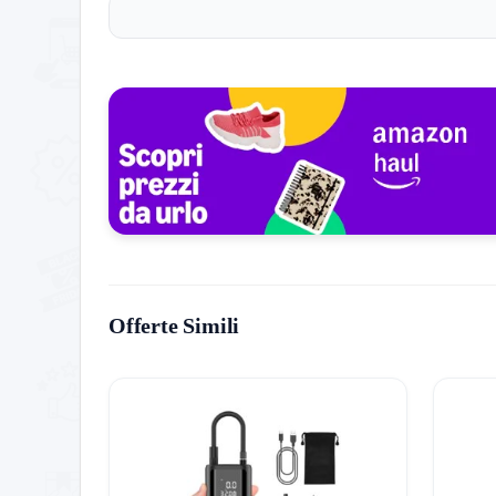
qualsiasi ambiente. Perfetta come regalo per com
Capodanno. Illumina la scrivania o la stanza di ch
Non vuoi perderti nessuna offerta? Allora unisciti 
Offerte Simili