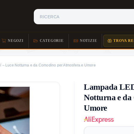
NEGOZI
CATEGORIE
NOTIZIE
TROVA RE
li – Luce Notturna e da Comodino per Atmosfera e Umore
Lampada LED P
Notturna e da
Umore