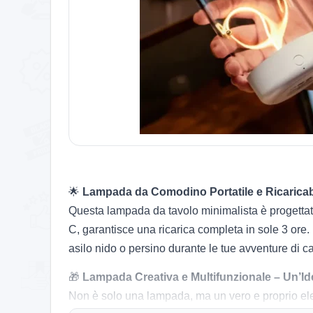
🌟
Lampada da Comodino Portatile e Ricaricab
Questa lampada da tavolo minimalista è progettata p
C, garantisce una ricarica completa in sole 3 ore
asilo nido o persino durante le tue avventure di 
🎁
Lampada Creativa e Multifunzionale – Un’Id
Non è solo una lampada, ma un vero e proprio ele