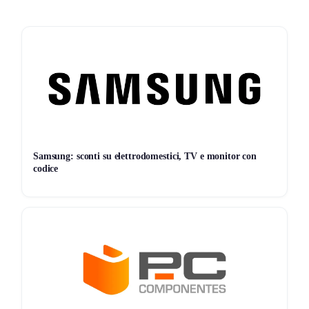
Inserisci il codice sconto
GENNAIO
prima del
pagamento.
Verifica il totale e completa l’ordine.
Niente passaggi inutili, tutto diretto.
Dettagli dell’offerta Lampade
Promo:
Speciale gennaio
Samsung: sconti su elettrodomestici, TV e monitor con
codice
Codice:
GENNAIO
Dove:
Solo sul sito ufficiale Lampade
Note:
Quantità limitate / Prodotti selezionati
Termini e condizioni da sapere
L’offerta è valida sugli articoli selezionati. Non cumulabile
con altre promozioni (salvo diversa indicazione). Controlla
sempre il carrello finale.