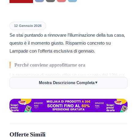
12 Gennaio 2026
Se stai puntando a rinnovare l’illuminazione della tua casa,
questo è il momento giusto. Risparmio concreto su
Lampade con l’offerta esclusiva di gennaio.
Perché conviene approfittarne ora
La promozione di gennaio offre un raro sconto del 13% su
selezioni di prodotti molto richiesti. Non capita tutti i giorni di
Mostra Descrizione Completa
▼
trovare offerte così vantaggiose!
Come usare l’offerta Lampade
Approfittarne è semplice e veloce:
Accedi alla pagina ufficiale tramite il pulsante in alto.
Offerte Simili
Scegli i prodotti idonei e aggiungili al carrello.