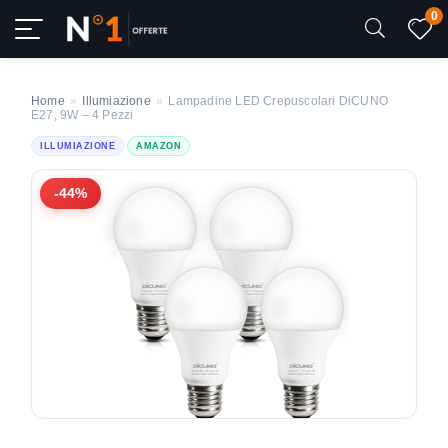
0
Home
»
Illumiazione
»
Lampadine LED Crepuscolari DiCUNO
E27, 9W – 4 Pezzi
ILLUMIAZIONE
AMAZON
-44%