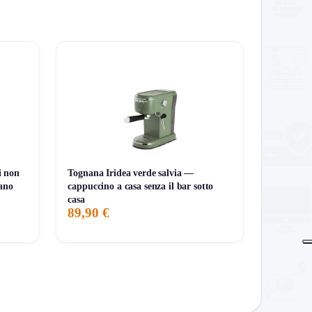
 adatto anche a chi cerca un robot aspirapolvere
i non
Tognana Iridea verde salvia —
mano
cappuccino a casa senza il bar sotto
casa
89,90 €
ulizie di casa. Con la sua tecnologia avanzata e
e per chi cerca efficienza e qualità.
Al minimo storico!