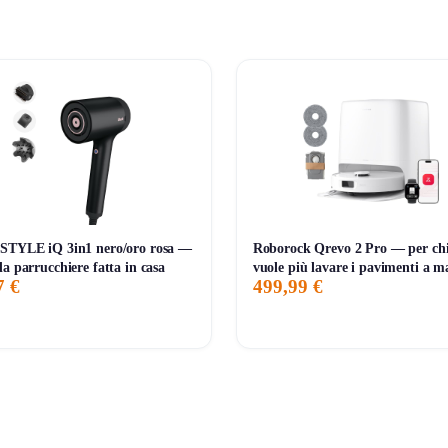
li.
domestici grazie alla sua capacità di rimuovere peli e sporco. È
STYLE iQ 3in1 nero/oro rosa —
Roborock Qrevo 2 Pro — per ch
dendo la pulizia domestica più semplice e veloce.
da parrucchiere fatta in casa
vuole più lavare i pavimenti a 
7 €
499,99 €
ottimo investimento per chi desidera un aiuto concreto nelle p
ri rispetto ai modelli precedenti, rendendolo una scelta eccellent