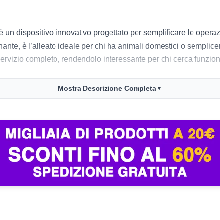
un dispositivo innovativo progettato per semplificare le operaz
ante, è l’alleato ideale per chi ha animali domestici o sempli
rvizio completo, rendendolo interessante per chi cerca funzional
Mostra Descrizione Completa
▼
a precisione, grazie alla quale è in grado di pianificare percors
fficace nel rimuovere polvere e peli di animali da ogni tipo di su
il riconoscimento automatico dei tappeti aumenta la potenza di 
mAh che garantisce un’autonomia di 160 minuti, permettendo di co