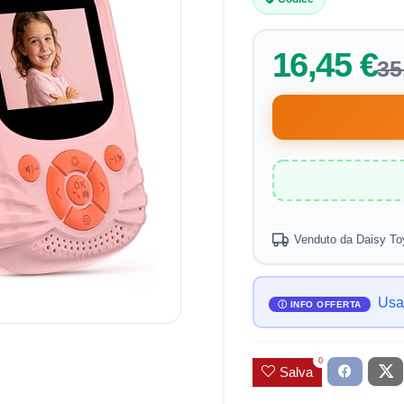
16,45 €
35
Venduto da Daisy To
Usa
0
Salva