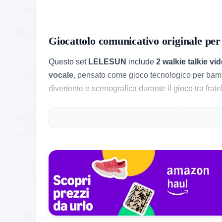
Giocattolo comunicativo originale pe
Questo set
LELESUN
include
2 walkie talkie v
vocale
, pensato come gioco tecnologico per bam
divertente e scenografica durante il gioco tra fratell
Il suo posizionamento è chiaro: non è un dispositi
campeggio o uscite all’aperto. L’idea piace sopra
+ rosa.
Le cose pratiche che contano
Il prezzo attuale è di
32,90€
, pari a
16,45€ per un
Company Limited
, con consegna Prime rapida e 
Il prodotto ha al momento circa
18 recensioni
, q