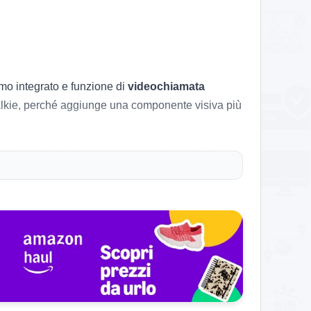
mo integrato e funzione di
videochiamata
 talkie, perché aggiunge una componente visiva più
 per intrattenimento, gioco in casa, giardino,
egalo già pronto grazie alla confezione doppia blu
. È
gestito da Amazon
, venduto da
Daisy Toys
a compaiono anche alternative molto aggressive,