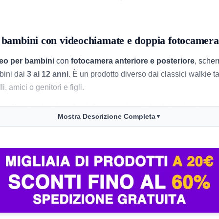
r bambini con videochiamate e doppia fotocamera
ideo per bambini
con
fotocamera anteriore e posteriore
, scher
bini dai
3 ai 12 anni
. È un prodotto diverso dai classici walkie
i, amici o genitori e figli.
vo di comunicazione “serio”, ma un giocattolo elettronico pensato
Mostra Descrizione Completa
▼
ttutto perché unisce comunicazione, effetto sorpresa e formato r
ità
, con sconto dell’
8%
rispetto a un
prezzo mediano di 35,90€
disponibilità immediata.
uindi il livello di feedback è ancora piuttosto limitato. In pagin