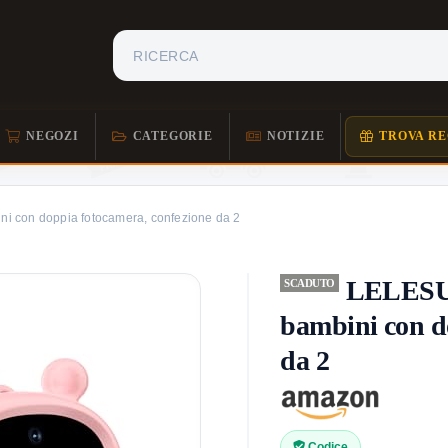
NEGOZI
CATEGORIE
NOTIZIE
TROVA RE
ni con doppia fotocamera, confezione da 2
LELESUN
SCADUTO
bambini con d
da 2
Codice