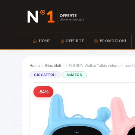
HOME
OFFERTE
PROMOZIONI
Home
»
Giocattoli
»
LELESUN Walkie Talkie video per bambi
GIOCATTOLI
AMAZON
-54%