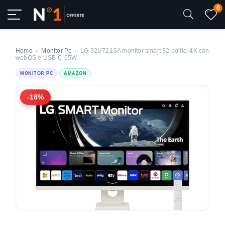
0
Home
»
Monitor Pc
»
LG 32U721SA monitor smart 32 pollici 4K con
webOS e USB-C 65W
MONITOR PC
AMAZON
-18%