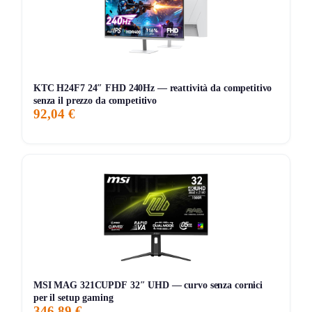
da scrivania, ma resta un monitor 4K con connettività
comoda per l’uso quotidiano.
Le cose pratiche che contano
KTC H24F7 24″ FHD 240Hz — reattività da competitivo
Il prezzo attuale è di
253,26€
in
offerta a tempo
, con
senza il prezzo da competitivo
sconto del
18%
rispetto al
prezzo consigliato di 309,99€
,
92,04 €
ed è anche molto sotto il
prezzo più basso degli ultimi 30
giorni, indicato a 309,00€
. È
venduto e spedito da
Amazon
, con disponibilità immediata e badge
Scelta
Amazon
.
Il contesto è ancora iniziale ma interessante: ha circa
28
recensioni
, mentre il marchio LG mostra
93% di
valutazioni positive
da oltre
10.000 clienti
e più di
50.000
ordini recenti
. In pagina compaiono alternative come il
Samsung Smart Monitor M7 32\” a 299,99€
e diversi
MSI MAG 321CUPDF 32″ UHD — curvo senza cornici
per il setup gaming
monitor 4K tradizionali più economici, quindi questo LG ha
346,89 €