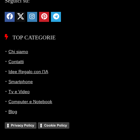
Seguici su:
Storico Prezzo
Al minimo storico!
108 giorni di monitoraggio
253,26€
253,26€
253,26€
↓0%
TOP CATEGORIE
ATTUALE
MINIMO
MASSIMO
VARIAZIONE
Chi siamo
7G
30G
90G
Tutto
Contatti
Idee Regalo con l’IA
Smartphone
Tv e Video
Computer e Notebook
Blog
Privacy Policy
Cookie Policy