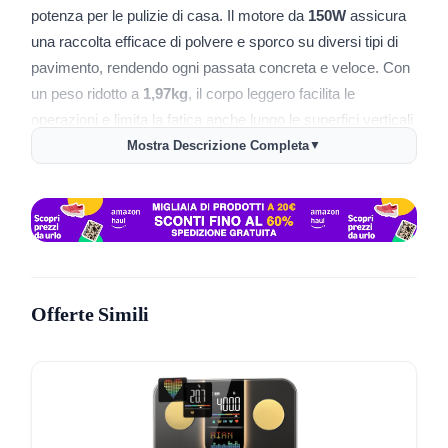
potenza per le pulizie di casa. Il motore da
150W
assicura
una raccolta efficace di polvere e sporco su diversi tipi di
pavimento, rendendo ogni passata concreta e veloce. Con
un peso ridotto a
1,97kg
, il corpo leggero facilita le
operazioni e limita la fatica anche lungo le superfici verticali
e sopraelevate.
Mostra Descrizione Completa
▼
🧹
Base autoportante
: si posiziona senza necessità di
fissaggi, occupando poco spazio e restando sempre pronta
all’uso.
🪶
Corpo super leggero
: facile da maneggiare, utile per
pulizie frequenti senza affaticare il braccio.
Offerte Simili
🔋
Batteria agli ioni di litio
: autonomia fino a
40 minuti
,
sufficiente per gli ambienti domestici; ricarica pratica e
utilizzo continuo anche per pulizie estese.
🪑
Spazzola parquet
: specifica per superfici delicate,