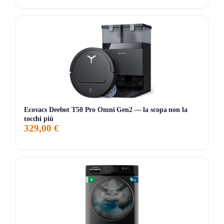
Storico Prezzo
267 giorni di monitoraggio
99,00€
99,00€
99,00€
ATTUALE
MINIMO
MASSIMO
📊 Monitoraggio avviato — il grafico apparirà alla prossima
variazione di prezzo
Ecovacs Deebot T50 Pro Omni Gen2 — la scopa non la
tocchi più
329,00 €