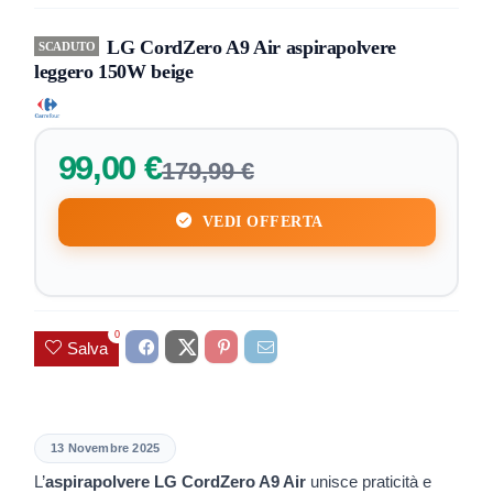
LG CordZero A9 Air aspirapolvere
SCADUTO
leggero 150W beige
99,00 €
179,99 €
VEDI OFFERTA
0
Salva
13 Novembre 2025
L’
aspirapolvere LG CordZero A9 Air
unisce praticità e