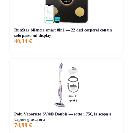
grazie alle setole morbide e al rullo motorizzato che cattura
meglio la polvere.
🎯
Due accessori multifunzione
: inclusi nella confezione,
RunStar bilancia smart 8in1 — 22 dati corporei con un
adatti a punti difficili come auto, tastiere e angoli.
solo passo sul display
40,34 €
👍
Comandi intuitivi
: pulsanti a portata di pollice per
accensione e regolazione potenza, agevolando la pulizia in
ogni momento.
Consigli d’acquisto: valuta la leggerezza se cerchi un
aspirapolvere maneggevole per pulire spesso o su
superfici diverse. La spazzola parquet è utile per chi ha
pavimenti delicati. Considera l’autonomia se devi pulire
ambienti medio-grandi. Comandi manuali e base
autoportante facilitano l’utilizzo quotidiano. Rapporto
Polti Vaporetto SV440 Double — sotto i 75€, la scopa a
qualità/prezzo competitivo, specialmente quando in offerta.
vapore giusta ora
74,99 €