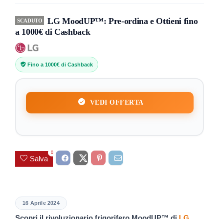
LG MoodUP™: Pre-ordina e Ottieni fino
SCADUTO
a 1000€ di Cashback
Fino a 1000€ di Cashback
VEDI OFFERTA
0
Salva
16 Aprile 2024
Scopri il rivoluzionario frigorifero MoodUP™ di
LG
,