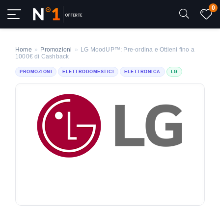
0
Home
»
Promozioni
»
LG MoodUP™: Pre-ordina e Ottieni fino a
1000€ di Cashback
PROMOZIONI
ELETTRODOMESTICI
ELETTRONICA
LG